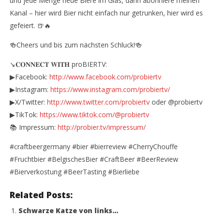
und jede Menge neue Biere im Glas, dann abonniere meinen
Kanal – hier wird Bier nicht einfach nur getrunken, hier wird es
gefeiert. 🍺🔥
🍻Cheers und bis zum nächsten Schluck!🍻
↘️𝐂𝐎𝐍𝐍𝐄𝐂𝐓 𝐖𝐈𝐓𝐇 proBIERTV:
▶Facebook:
http://www.facebook.com/probiertv
▶Instagram:
https://www.instagram.com/probiertv/
▶X/Twitter:
http://www.twitter.com/probiertv
oder @probiertv
▶TikTok:
https://www.tiktok.com/@probiertv
📚 Impressum:
http://probier.tv/impressum/
#craftbeergermany #bier #bierreview #CherryChouffe
#Fruchtbier #BelgischesBier #CraftBeer #BeerReview
#Bierverkostung #BeerTasting #Bierliebe
Related Posts:
Schwarze Katze von links…