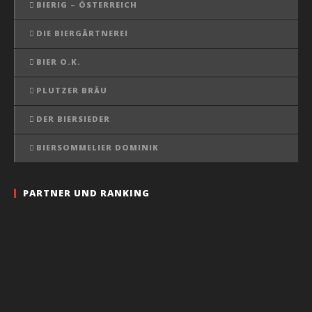
BIERIG – ÖSTERREICH
DIE BIERGÄRTNEREI
BIER O.K.
PLUTZER BRÄU
DER BIERSIEDER
BIERSOMMELIER DOMINIK
PARTNER UND RANKING