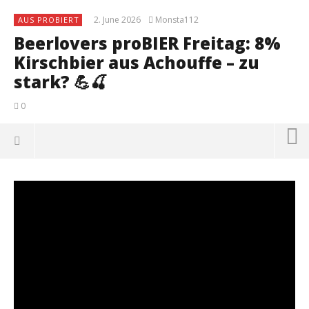
2. June 2026
Monsta112
AUS PROBIERT
Beerlovers proBIER Freitag: 8%
Kirschbier aus Achouffe – zu
stark? 💪🍒
0