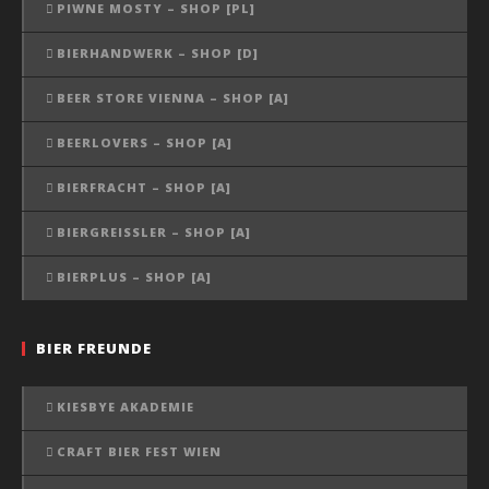
PIWNE MOSTY – SHOP [PL]
BIERHANDWERK – SHOP [D]
BEER STORE VIENNA – SHOP [A]
BEERLOVERS – SHOP [A]
BIERFRACHT – SHOP [A]
BIERGREISSLER – SHOP [A]
BIERPLUS – SHOP [A]
BIER FREUNDE
KIESBYE AKADEMIE
CRAFT BIER FEST WIEN