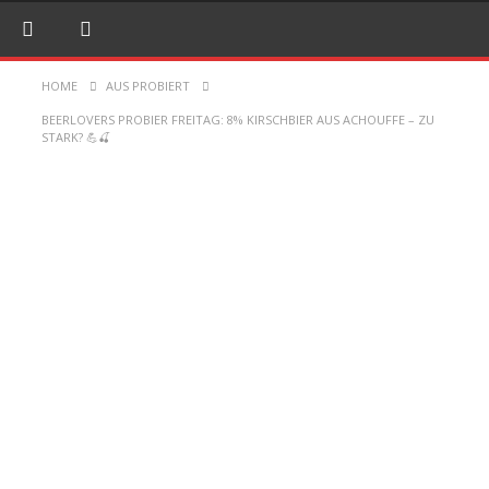
HOME
AUS PROBIERT
BEERLOVERS PROBIER FREITAG: 8% KIRSCHBIER AUS ACHOUFFE – ZU
STARK? 💪🍒