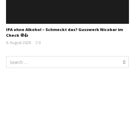
IPA ohne Alkohol – Schmeckt das? Gusswerk Nicobar im
Check 🧭👍
6. August 2026
0
Monsta112