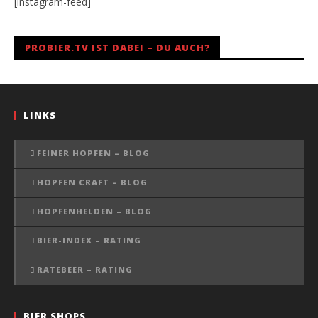
[instagram-feed]
PROBIER.TV IST DABEI – DU AUCH?
LINKS
FEINER HOPFEN – BLOG
HOPFEN CRAFT – BLOG
HOPFENHELDEN – BLOG
BIER-INDEX – RATING
RATEBEER – RATING
BIER SHOPS