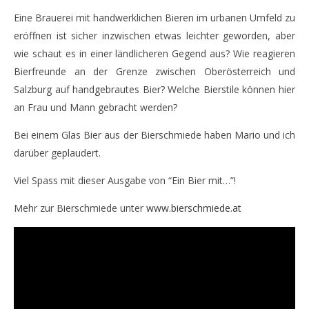
NOW VIEWING
Eine Brauerei mit handwerklichen Bieren im urbanen Umfeld zu
Ein Bier mit Bierschmied Mario Scheckenberger
IP
eröffnen ist sicher inzwischen etwas leichter geworden, aber
Ni
14.
wie schaut es in einer ländlicheren Gegend aus? Wie reagieren
April
14.
2016
Bierfreunde an der Grenze zwischen Oberösterreich und
Apr
Monsta112
201
Salzburg auf handgebrautes Bier? Welche Bierstile können hier
M
an Frau und Mann gebracht werden?
Bei einem Glas Bier aus der Bierschmiede haben Mario und ich
darüber geplaudert.
Viel Spass mit dieser Ausgabe von “Ein Bier mit…”!
Mehr zur Bierschmiede unter
www.bierschmiede.at