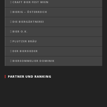
CRAFT BIER FEST WIEN
BIERIG – ÖSTERREICH
DIE BIERGÄRTNEREI
BIER O.K.
PLUTZER BRÄU
DER BIERSIEDER
BIERSOMMELIER DOMINIK
PARTNER UND RANKING