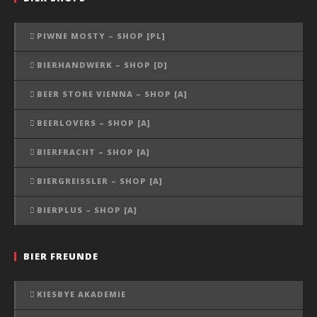
PIWNE MOSTY – SHOP [PL]
BIERHANDWERK – SHOP [D]
BEER STORE VIENNA – SHOP [A]
BEERLOVERS – SHOP [A]
BIERFRACHT – SHOP [A]
BIERGREISSLER – SHOP [A]
BIERPLUS – SHOP [A]
BIER FREUNDE
KIESBYE AKADEMIE