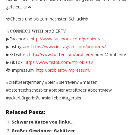
gefeiert. 🍺🔥
🍻Cheers und bis zum nächsten Schluck!🍻
↘️𝐂𝐎𝐍𝐍𝐄𝐂𝐓 𝐖𝐈𝐓𝐇 proBIERTV:
▶Facebook:
http://www.facebook.com/probiertv
▶Instagram:
https://www.instagram.com/probiertv/
▶X/Twitter:
http://www.twitter.com/probiertv
oder @probiertv
▶TikTok:
https://www.tiktok.com/@probiertv
📚 Impressum:
http://probier.tv/impressum/
#craftbeergermany #bier #bierreview #märzen
#österreichischesbier #biobier #craftbeer #beerreview
#ackerbürgerbräu #bierliebe #lagerbier
Related Posts:
Schwarze Katze von links…
Großer Gewinner: Gablitzer