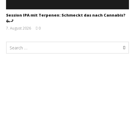
Session IPA mit Terpenen: Schmeckt das nach Cannabis?
🦗🚬
7. August 2026
0
Monsta112