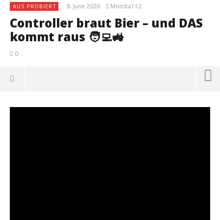
8. June 2026
Monsta112
AUS PROBIERT
Controller braut Bier – und DAS
kommt raus 🧑‍💻🚜
0
NOW VIEWING