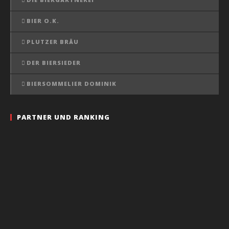
BIER O.K.
PLUTZER BRÄU
DER BIERSIEDER
BIERSOMMELIER DOMINIK
PARTNER UND RANKING