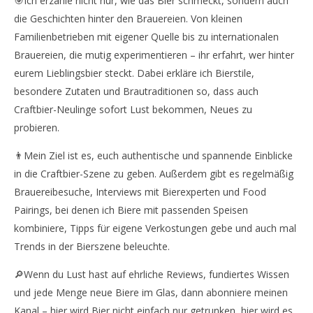
🎯Ich erzähle nicht nur, wie das Bier schmeckt, sondern auch
die Geschichten hinter den Brauereien. Von kleinen
Familienbetrieben mit eigener Quelle bis zu internationalen
Brauereien, die mutig experimentieren – ihr erfahrt, wer hinter
eurem Lieblingsbier steckt. Dabei erkläre ich Bierstile,
besondere Zutaten und Brautraditionen so, dass auch
Craftbier-Neulinge sofort Lust bekommen, Neues zu
probieren.
👨Mein Ziel ist es, euch authentische und spannende Einblicke
in die Craftbier-Szene zu geben. Außerdem gibt es regelmäßig
Brauereibesuche, Interviews mit Bierexperten und Food
Pairings, bei denen ich Biere mit passenden Speisen
kombiniere, Tipps für eigene Verkostungen gebe und auch mal
Trends in der Bierszene beleuchte.
🔎Wenn du Lust hast auf ehrliche Reviews, fundiertes Wissen
und jede Menge neue Biere im Glas, dann abonniere meinen
Kanal – hier wird Bier nicht einfach nur getrunken, hier wird es