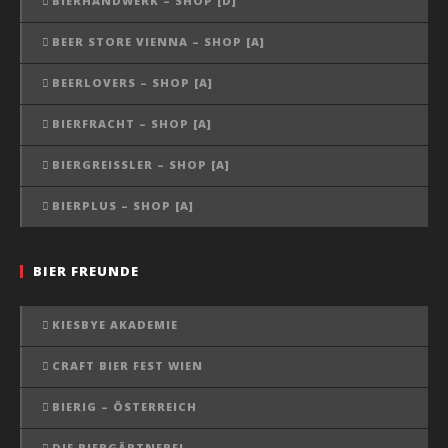
BIERHANDWERK – SHOP [D]
BEER STORE VIENNA – SHOP [A]
BEERLOVERS – SHOP [A]
BIERFRACHT – SHOP [A]
BIERGREISSLER – SHOP [A]
BIERPLUS – SHOP [A]
BIER FREUNDE
KIESBYE AKADEMIE
CRAFT BIER FEST WIEN
BIERIG – ÖSTERREICH
DIE BIERGÄRTNEREI