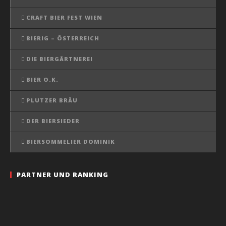
CRAFT BIER FEST WIEN
BIERIG – ÖSTERREICH
DIE BIERGÄRTNEREI
BIER O.K.
PLUTZER BRÄU
DER BIERSIEDER
BIERSOMMELIER DOMINIK
PARTNER UND RANKING