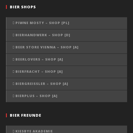
BIER SHOPS
PIWNE MOSTY – SHOP [PL]
BIERHANDWERK – SHOP [D]
BEER STORE VIENNA – SHOP [A]
BEERLOVERS – SHOP [A]
BIERFRACHT – SHOP [A]
BIERGREISSLER – SHOP [A]
BIERPLUS – SHOP [A]
BIER FREUNDE
KIESBYE AKADEMIE