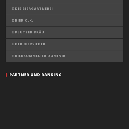
DIE BIERGÄRTNEREI
BIER O.K.
PLUTZER BRÄU
DER BIERSIEDER
BIERSOMMELIER DOMINIK
PARTNER UND RANKING