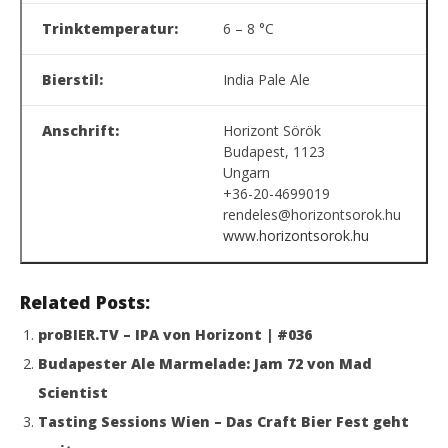
Trinktemperatur:
6 – 8 °C
Bierstil:
India Pale Ale
Anschrift:
Horizont Sörök
Budapest, 1123
Ungarn
+36-20-4699019
rendeles@horizontsorok.hu
www.horizontsorok.hu
Related Posts:
proBIER.TV – IPA von Horizont | #036
Budapester Ale Marmelade: Jam 72 von Mad
Scientist
Tasting Sessions Wien – Das Craft Bier Fest geht