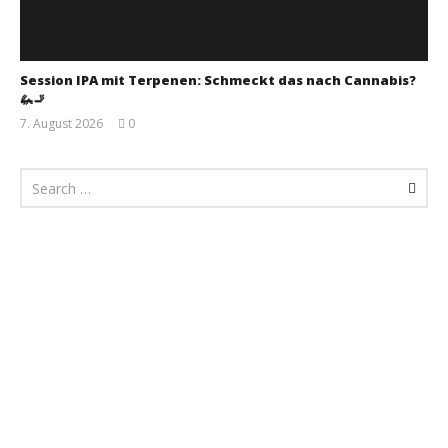
Session IPA mit Terpenen: Schmeckt das nach Cannabis?
🦗🚬
7. August 2026
0
Monsta112