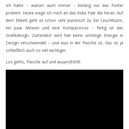
Ich hatte – warum auch immer – bislang nur das Porter
Hinterm Horizont geht´s weiter – IPA aus Budapest
Se
probiert. Heute wage ich mich an das India Pale Ale heran. Auf
Ca
25.
November
dem Etikett geht es schon sehr puristisch zu. Ein Leuchtturm,
25.
2015
No
ein paar Möwen und eine Kompassrose – fertig ist das
Monsta112
201
M
Grafikdesign. Zumindest wird hier keine unnötige Energie in
Design verschwendet – und was in der Flasche ist, das ist ja
schließlich auch so viel wichtiger.
Los gehts, Flasche auf und ausproBIERt: