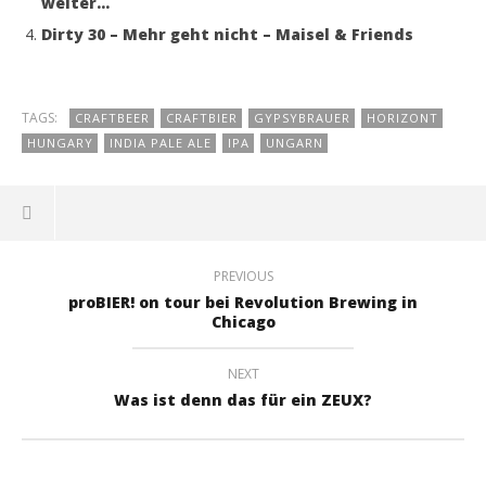
weiter…
Dirty 30 – Mehr geht nicht – Maisel & Friends
TAGS:
CRAFTBEER
CRAFTBIER
GYPSYBRAUER
HORIZONT
HUNGARY
INDIA PALE ALE
IPA
UNGARN
PREVIOUS
proBIER! on tour bei Revolution Brewing in
Chicago
NEXT
Was ist denn das für ein ZEUX?