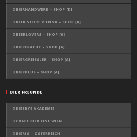
BIERHANDWERK – SHOP [D]
BEER STORE VIENNA – SHOP [A]
BEERLOVERS – SHOP [A]
BIERFRACHT – SHOP [A]
BIERGREISSLER – SHOP [A]
BIERPLUS – SHOP [A]
BIER FREUNDE
KIESBYE AKADEMIE
CRAFT BIER FEST WIEN
BIERIG – ÖSTERREICH