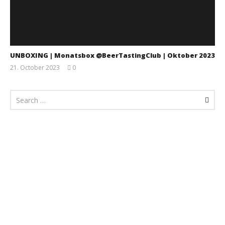
UNBOXING | Monatsbox @BeerTastingClub | Oktober 2023
21. October 2023
0
Monsta112