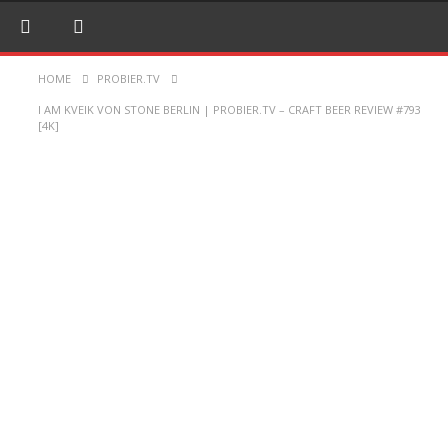
HOME
PROBIER.TV
I AM KVEIK VON STONE BERLIN | PROBIER.TV – CRAFT BEER REVIEW #793
[4K]