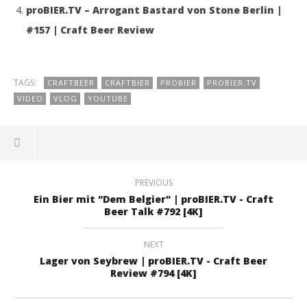
proBIER.TV – Arrogant Bastard von Stone Berlin |
#157 | Craft Beer Review
TAGS:
CRAFTBEER
CRAFTBIER
PROBIER
PROBIER.TV
VIDEO
VLOG
YOUTUBE
PREVIOUS
Ein Bier mit "Dem Belgier" | proBIER.TV - Craft
Beer Talk #792 [4K]
NEXT
Lager von Seybrew | proBIER.TV - Craft Beer
Review #794 [4K]