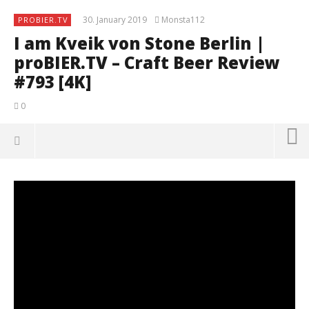
30. January 2019
Monsta112
PROBIER.TV
I am Kveik von Stone Berlin |
proBIER.TV – Craft Beer Review
#793 [4K]
0