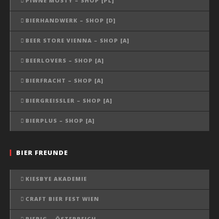
PIWNE MOSTY – SHOP [PL]
BIERHANDWERK – SHOP [D]
BEER STORE VIENNA – SHOP [A]
BEERLOVERS – SHOP [A]
BIERFRACHT – SHOP [A]
BIERGREISSLER – SHOP [A]
BIERPLUS – SHOP [A]
BIER FREUNDE
KIESBYE AKADEMIE
CRAFT BIER FEST WIEN
BIERIG – ÖSTERREICH