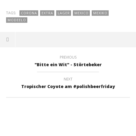
TAGS:
CORONA
EXTRA
LAGER
MEXICO
MEXIKO
MODEELO
PREVIOUS
"Bitte ein Wit" - Störtebeker
NEXT
Tropischer Coyote am #polishbeerfriday