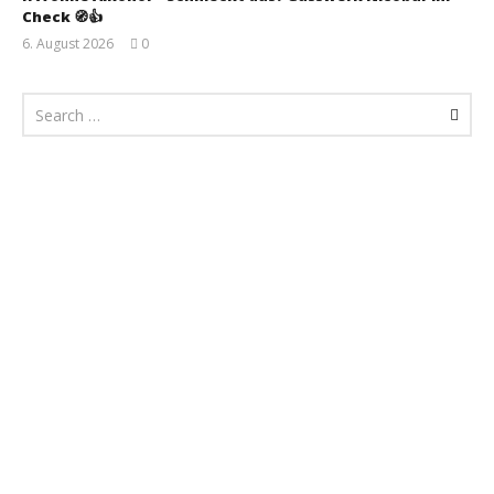
Check 🧭👍
6. August 2026
0
Monsta112