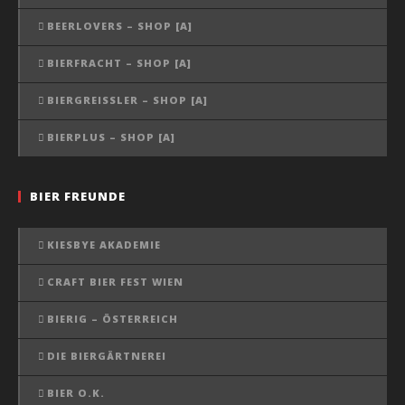
BEERLOVERS – SHOP [A]
BIERFRACHT – SHOP [A]
BIERGREISSLER – SHOP [A]
BIERPLUS – SHOP [A]
BIER FREUNDE
KIESBYE AKADEMIE
CRAFT BIER FEST WIEN
BIERIG – ÖSTERREICH
DIE BIERGÄRTNEREI
BIER O.K.