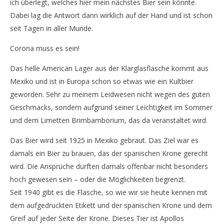
ich überlegt, welches hier mein nächstes Bier sein könnte.
Ich hab Corona – #SupermarktSamstag
IP
Dabei lag die Antwort dann wirklich auf der Hand und ist schon
Ni
29.
seit Tagen in aller Munde.
February
29.
2020
Feb
Corona muss es sein!
Monsta112
202
M
Das helle American Lager aus der Klarglasflasche kommt aus
Mexiko und ist in Europa schon so etwas wie ein Kultbier
geworden. Sehr zu meinem Leidwesen nicht wegen des guten
Geschmacks, sondern aufgrund seiner Leichtigkeit im Sommer
und dem Limetten Brimbamborium, das da veranstaltet wird.
Das Bier wird seit 1925 in Mexiko gebraut. Das Ziel war es
damals ein Bier zu brauen, das der spanischen Krone gerecht
wird. Die Ansprüche dürften damals offenbar nicht besonders
hoch gewesen sein – oder die Möglichkeiten begrenzt.
Seit 1940 gibt es die Flasche, so wie wir sie heute kennen mit
dem aufgedruckten Etikett und der spanischen Krone und dem
Greif auf jeder Seite der Krone. Dieses Tier ist Apollos