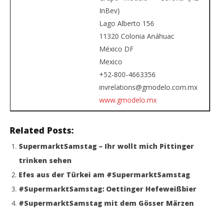
InBev)
Lago Alberto 156
11320 Colonia Anáhuac
México DF
Mexico
+52-800-4663356
invrelations@gmodelo.com.mx
www.gmodelo.mx
Related Posts:
SupermarktSamstag – Ihr wollt mich Pittinger
trinken sehen
Efes aus der Türkei am #SupermarktSamstag
#SupermarktSamstag: Oettinger Hefeweißbier
#SupermarktSamstag mit dem Gösser Märzen