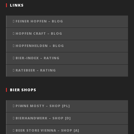
LINKS
FEINER HOPFEN – BLOG
HOPFEN CRAFT – BLOG
HOPFENHELDEN – BLOG
BIER-INDEX – RATING
RATEBEER – RATING
BIER SHOPS
PIWNE MOSTY – SHOP [PL]
BIERHANDWERK – SHOP [D]
BEER STORE VIENNA – SHOP [A]