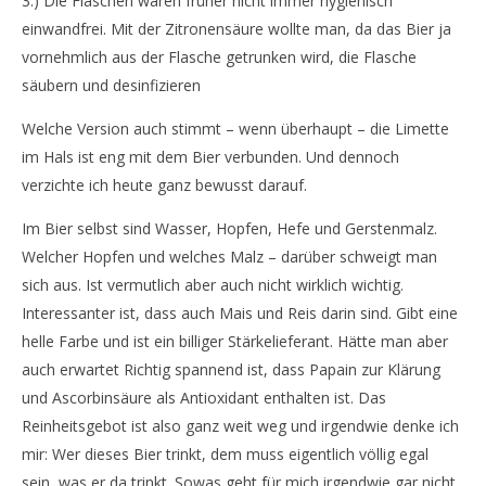
3.) Die Flaschen waren früher nicht immer hygienisch
einwandfrei. Mit der Zitronensäure wollte man, da das Bier ja
vornehmlich aus der Flasche getrunken wird, die Flasche
säubern und desinfizieren
Welche Version auch stimmt – wenn überhaupt – die Limette
im Hals ist eng mit dem Bier verbunden. Und dennoch
verzichte ich heute ganz bewusst darauf.
Im Bier selbst sind Wasser, Hopfen, Hefe und Gerstenmalz.
Welcher Hopfen und welches Malz – darüber schweigt man
sich aus. Ist vermutlich aber auch nicht wirklich wichtig.
Interessanter ist, dass auch Mais und Reis darin sind. Gibt eine
helle Farbe und ist ein billiger Stärkelieferant. Hätte man aber
auch erwartet Richtig spannend ist, dass Papain zur Klärung
und Ascorbinsäure als Antioxidant enthalten ist. Das
Reinheitsgebot ist also ganz weit weg und irgendwie denke ich
mir: Wer dieses Bier trinkt, dem muss eigentlich völlig egal
sein, was er da trinkt. Sowas geht für mich irgendwie gar nicht.