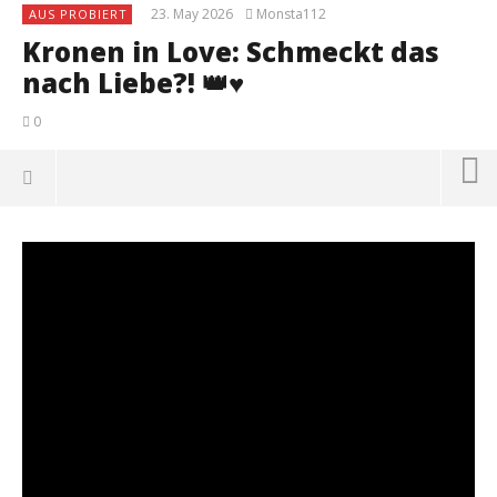
23. May 2026
Monsta112
AUS PROBIERT
Kronen in Love: Schmeckt das
nach Liebe?! 👑♥️
0
NOW VIEWING