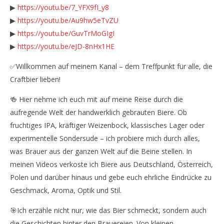
▶
https://youtu.be/7_YFX9fI_y8
▶
https://youtu.be/Au9hw5eTvZU
▶
https://youtu.be/GuvTrMoGIgI
▶
https://youtu.be/eJD-8nHx1HE
✅Willkommen auf meinem Kanal – dem Treffpunkt für alle, die
Craftbier lieben!
🍻 Hier nehme ich euch mit auf meine Reise durch die
aufregende Welt der handwerklich gebrauten Biere. Ob
fruchtiges IPA, kräftiger Weizenbock, klassisches Lager oder
experimentelle Sondersude – ich probiere mich durch alles,
was Brauer aus der ganzen Welt auf die Beine stellen. In
meinen Videos verkoste ich Biere aus Deutschland, Österreich,
Polen und darüber hinaus und gebe euch ehrliche Eindrücke zu
Geschmack, Aroma, Optik und Stil.
🎯Ich erzähle nicht nur, wie das Bier schmeckt, sondern auch
die Geschichten hinter den Brauereien. Von kleinen