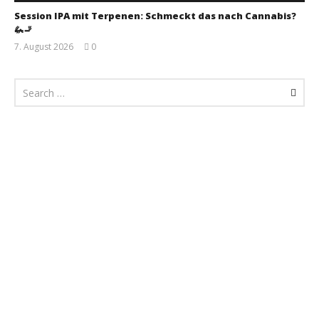
Session IPA mit Terpenen: Schmeckt das nach Cannabis?
🦗🚬
7. August 2026
0
Monsta112