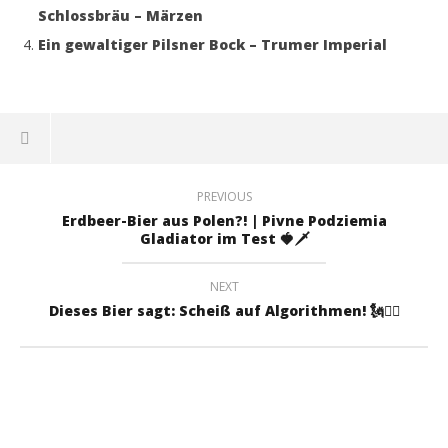
Schlossbräu – Märzen
Ein gewaltiger Pilsner Bock – Trumer Imperial
PREVIOUS
Erdbeer-Bier aus Polen?! | Pivne Podziemia
Gladiator im Test 🍓🗡️
NEXT
Dieses Bier sagt: Scheiß auf Algorithmen! 🗽⛓️‍💥