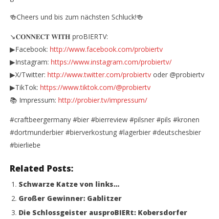
🍻Cheers und bis zum nächsten Schluck!🍻
↘️𝐂𝐎𝐍𝐍𝐄𝐂𝐓 𝐖𝐈𝐓𝐇 proBIERTV:
▶Facebook:
http://www.facebook.com/probiertv
▶Instagram:
https://www.instagram.com/probiertv/
▶X/Twitter:
http://www.twitter.com/probiertv
oder @probiertv
▶TikTok:
https://www.tiktok.com/@probiertv
📚 Impressum:
http://probier.tv/impressum/
#craftbeergermany #bier #bierreview #pilsner #pils #kronen
#dortmunderbier #bierverkostung #lagerbier #deutschesbier
#bierliebe
Related Posts:
Schwarze Katze von links…
Großer Gewinner: Gablitzer
Die Schlossgeister ausproBIERt: Kobersdorfer