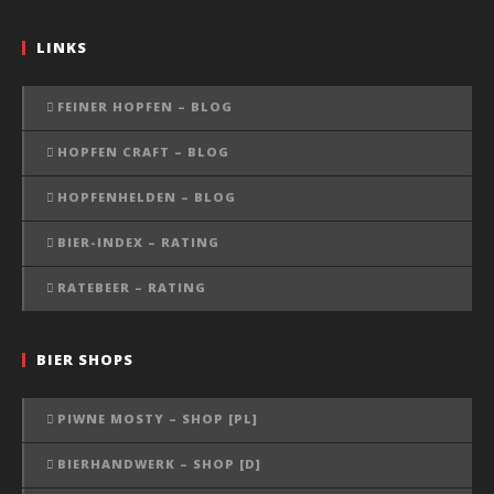
LINKS
FEINER HOPFEN – BLOG
HOPFEN CRAFT – BLOG
HOPFENHELDEN – BLOG
BIER-INDEX – RATING
RATEBEER – RATING
BIER SHOPS
PIWNE MOSTY – SHOP [PL]
BIERHANDWERK – SHOP [D]