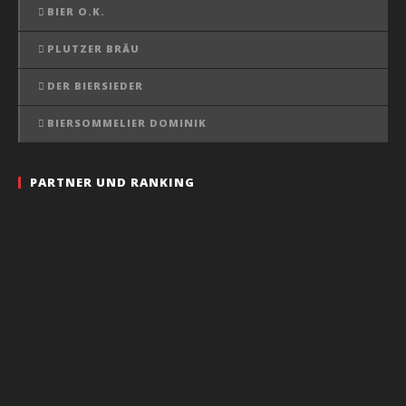
BIER O.K.
PLUTZER BRÄU
DER BIERSIEDER
BIERSOMMELIER DOMINIK
PARTNER UND RANKING