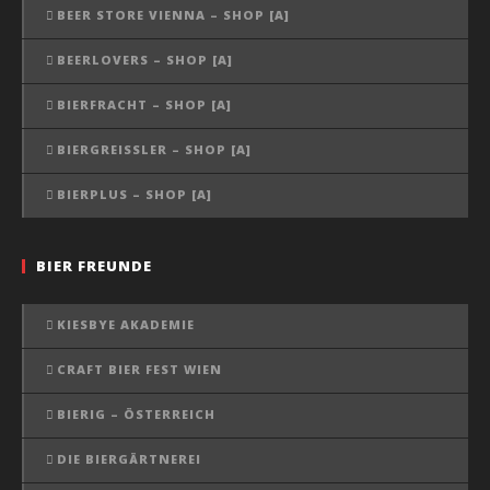
BEER STORE VIENNA – SHOP [A]
BEERLOVERS – SHOP [A]
BIERFRACHT – SHOP [A]
BIERGREISSLER – SHOP [A]
BIERPLUS – SHOP [A]
BIER FREUNDE
KIESBYE AKADEMIE
CRAFT BIER FEST WIEN
BIERIG – ÖSTERREICH
DIE BIERGÄRTNEREI