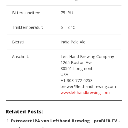
Bittereinheiten:
75 IBU
Trinktemperatur:
6 – 8 °C
Bierstil:
India Pale Ale
Anschrift:
Left Hand Brewing Company
1265 Boston Ave
80501 Longmont
USA
+1-303-772-0258
brewer@lefthandbrewing.com
www.lefthandbrewing.com
Related Posts:
Extrovert IPA von Lefthand Brewing | proBIER.TV –