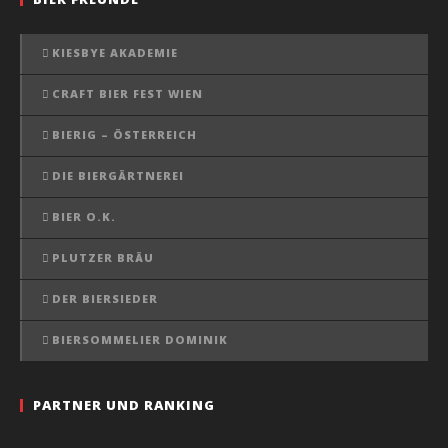
KIESBYE AKADEMIE
CRAFT BIER FEST WIEN
BIERIG – ÖSTERREICH
DIE BIERGÄRTNEREI
BIER O.K.
PLUTZER BRÄU
DER BIERSIEDER
BIERSOMMELIER DOMINIK
PARTNER UND RANKING