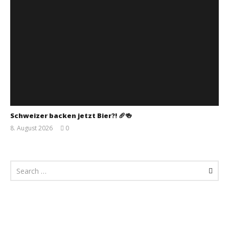
Schweizer backen jetzt Bier?! 🥖🍻
8. August 2026
0
Monsta112