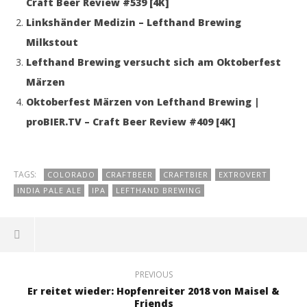
Craft Beer Review #539 [4K]
Linkshänder Medizin – Lefthand Brewing
Milkstout
Lefthand Brewing versucht sich am Oktoberfest
Märzen
Oktoberfest Märzen von Lefthand Brewing |
proBIER.TV – Craft Beer Review #409 [4K]
TAGS:
COLORADO
CRAFTBEER
CRAFTBIER
EXTROVERT
INDIA PALE ALE
IPA
LEFTHAND BREWING
PREVIOUS
Er reitet wieder: Hopfenreiter 2018 von Maisel &
Friends