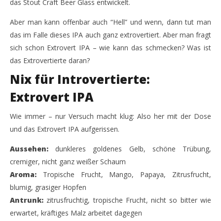
das Stout Craft Beer Glass entwickelt.
Lefthand Brewing hat das Extrovert IPA
Sch
Aber man kann offenbar auch “Hell” und wenn, dann tut man
21.
21.
March
Mar
das im Falle dieses IPA auch ganz extrovertiert. Aber man fragt
2018
201
sich schon Extrovert IPA – wie kann das schmecken? Was ist
Monsta112
M
das Extrovertierte daran?
Nix für Introvertierte:
Extrovert IPA
Wie immer – nur Versuch macht klug: Also her mit der Dose
und das Extrovert IPA aufgerissen.
Aussehen:
dunkleres goldenes Gelb, schöne Trübung,
cremiger, nicht ganz weißer Schaum
Aroma:
Tropische Frucht, Mango, Papaya, Zitrusfrucht,
blumig, grasiger Hopfen
Antrunk:
zitrusfruchtig, tropische Frucht, nicht so bitter wie
erwartet, kräftiges Malz arbeitet dagegen