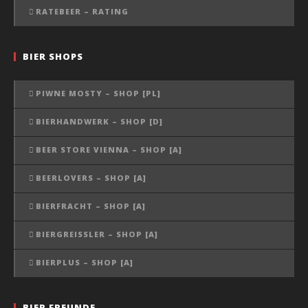
RATEBEER – RATING
BIER SHOPS
PIWNE MOSTY – SHOP [PL]
BIERHANDWERK – SHOP [D]
BEER STORE VIENNA – SHOP [A]
BEERLOVERS – SHOP [A]
BIERFRACHT – SHOP [A]
BIERGREISSLER – SHOP [A]
BIERPLUS – SHOP [A]
BIER FREUNDE