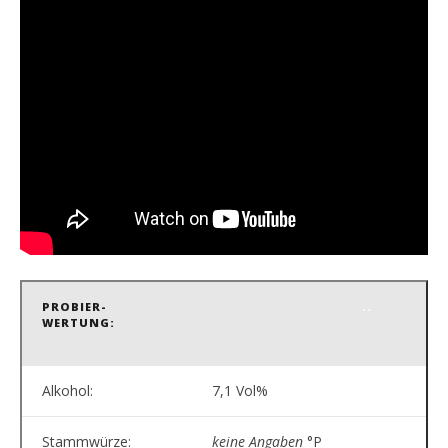
PROBIER-
..
WERTUNG:
Alkohol:
7,1 Vol%
Stammwürze:
keine Angaben
°P