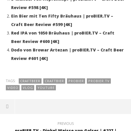
Review #598 [4K]
Ein Bier mit Ten Fifty Bräuhaus | proBIER.TV –
Craft Beer Review #599 [4K]
Red IPA von 1050 Bräuhaus | proBIER.TV – Craft
Beer Review #600 [4K]
Dodo von Browar Artezan | proBIER.TV – Craft Beer
Review #601 [4K]
TAGS:
CRAFTBEER
CRAFTBIER
PROBIER
PROBIER.TV
VIDEO
VLOG
YOUTUBE
PREVIOUS
proBIER.TV - Dinkel Weisse von Golser | #227 |