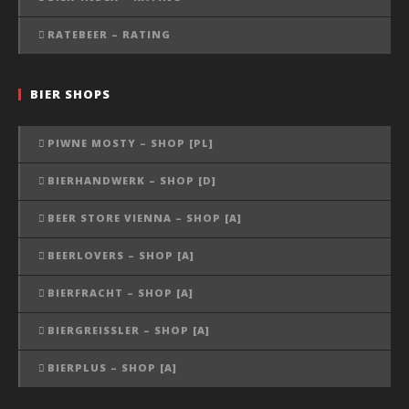
RATEBEER – RATING
BIER SHOPS
PIWNE MOSTY – SHOP [PL]
BIERHANDWERK – SHOP [D]
BEER STORE VIENNA – SHOP [A]
BEERLOVERS – SHOP [A]
BIERFRACHT – SHOP [A]
BIERGREISSLER – SHOP [A]
BIERPLUS – SHOP [A]