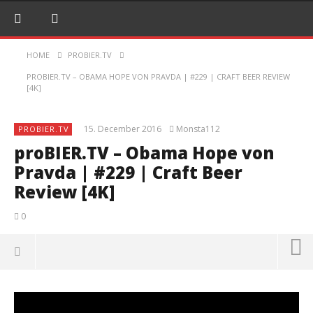
HOME
PROBIER.TV
PROBIER.TV – OBAMA HOPE VON PRAVDA | #229 | CRAFT BEER REVIEW
[4K]
15. December 2016
Monsta112
PROBIER.TV
proBIER.TV – Obama Hope von
Pravda | #229 | Craft Beer
Review [4K]
0