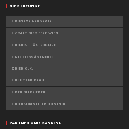
BIER FREUNDE
KIESBYE AKADEMIE
CRAFT BIER FEST WIEN
BIERIG – ÖSTERREICH
DIE BIERGÄRTNEREI
BIER O.K.
PLUTZER BRÄU
DER BIERSIEDER
BIERSOMMELIER DOMINIK
PARTNER UND RANKING