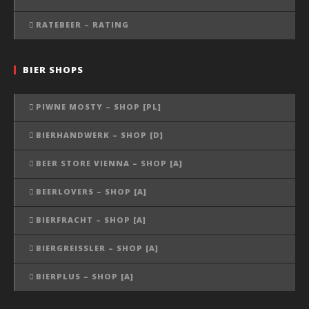
RATEBEER – RATING
BIER SHOPS
PIWNE MOSTY – SHOP [PL]
BIERHANDWERK – SHOP [D]
BEER STORE VIENNA – SHOP [A]
BEERLOVERS – SHOP [A]
BIERFRACHT – SHOP [A]
BIERGREISSLER – SHOP [A]
BIERPLUS – SHOP [A]