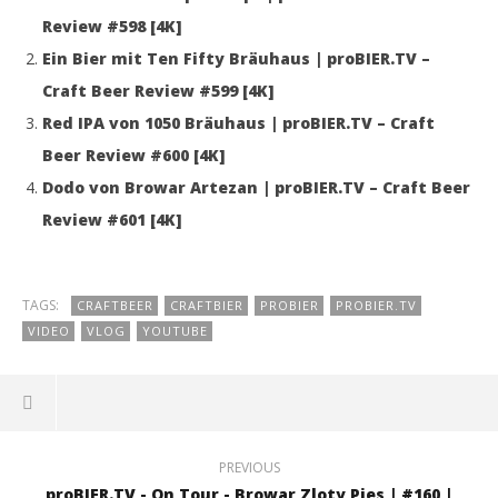
Review #598 [4K]
Ein Bier mit Ten Fifty Bräuhaus | proBIER.TV –
Craft Beer Review #599 [4K]
Red IPA von 1050 Bräuhaus | proBIER.TV – Craft
Beer Review #600 [4K]
Dodo von Browar Artezan | proBIER.TV – Craft Beer
Review #601 [4K]
TAGS:
CRAFTBEER
CRAFTBIER
PROBIER
PROBIER.TV
VIDEO
VLOG
YOUTUBE
PREVIOUS
proBIER.TV - On Tour - Browar Zloty Pies | #160 |