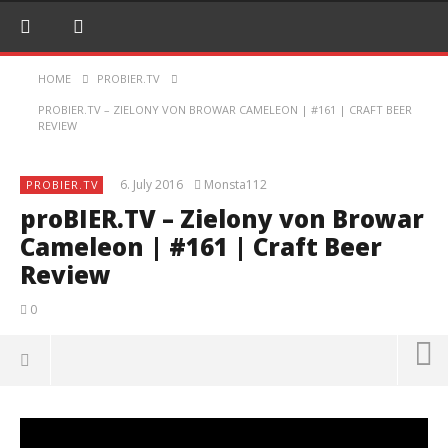
HOME
PROBIER.TV
PROBIER.TV – ZIELONY VON BROWAR CAMELEON | #161 | CRAFT BEER
REVIEW
6. July 2016
Monsta112
PROBIER.TV
proBIER.TV – Zielony von Browar
Cameleon | #161 | Craft Beer
Review
0