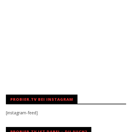
PROBIER.TV BEI INSTAGRAM
[instagram-feed]
PROBIER.TV IST DABEI – DU AUCH?