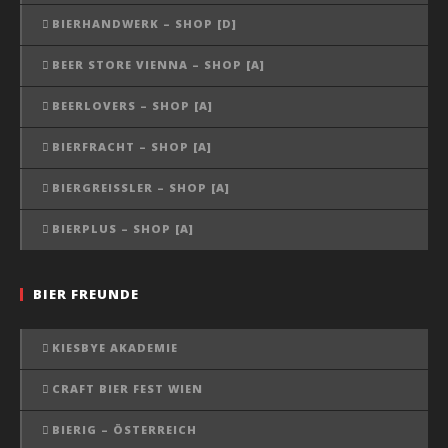
BIERHANDWERK – SHOP [D]
BEER STORE VIENNA – SHOP [A]
BEERLOVERS – SHOP [A]
BIERFRACHT – SHOP [A]
BIERGREISSLER – SHOP [A]
BIERPLUS – SHOP [A]
BIER FREUNDE
KIESBYE AKADEMIE
CRAFT BIER FEST WIEN
BIERIG – ÖSTERREICH