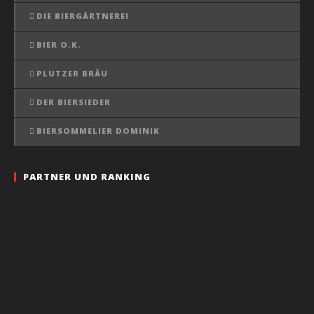
DIE BIERGÄRTNEREI
BIER O.K.
PLUTZER BRÄU
DER BIERSIEDER
BIERSOMMELIER DOMINIK
PARTNER UND RANKING