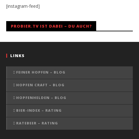
[instagram-feed]
PROBIER.TV IST DABEI – DU AUCH?
LINKS
FEINER HOPFEN – BLOG
HOPFEN CRAFT – BLOG
HOPFENHELDEN – BLOG
BIER-INDEX – RATING
RATEBEER – RATING