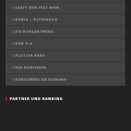
CRAFT BIER FEST WIEN
BIERIG – ÖSTERREICH
DIE BIERGÄRTNEREI
BIER O.K.
PLUTZER BRÄU
DER BIERSIEDER
BIERSOMMELIER DOMINIK
PARTNER UND RANKING