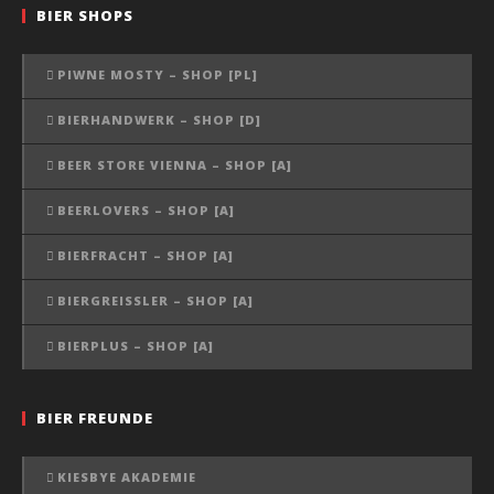
BIER SHOPS
PIWNE MOSTY – SHOP [PL]
BIERHANDWERK – SHOP [D]
BEER STORE VIENNA – SHOP [A]
BEERLOVERS – SHOP [A]
BIERFRACHT – SHOP [A]
BIERGREISSLER – SHOP [A]
BIERPLUS – SHOP [A]
BIER FREUNDE
KIESBYE AKADEMIE