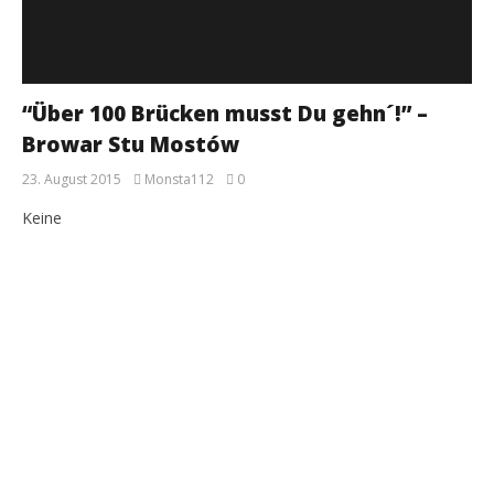
“Über 100 Brücken musst Du gehn´!” –
Browar Stu Mostów
23. August 2015
Monsta112
0
Keine