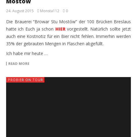
Mostów
24. August 2015
Monsta112
0
Die Brauerei “Browar Stu Mostów” der 100 Brücken Breslaus
hatte ich Euch ja schon
HIER
vorgestellt. Natürlich sollte jetzt
auch eine Kostnotiz für ein Bier nicht fehlen. Immerhin werden
35% der gebrauten Mengen in Flaschen abgefüllt.
Ich habe mir heute …
READ MORE
PROBIER ON TOUR