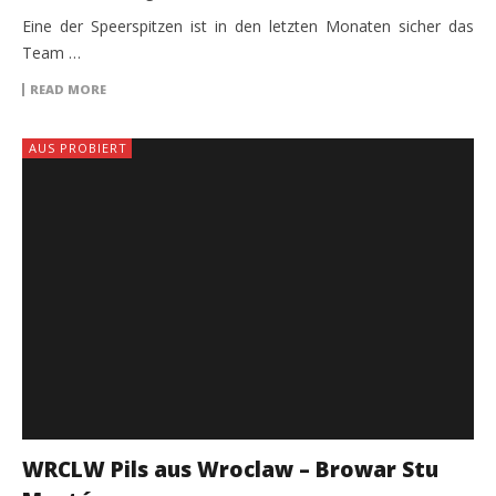
Eine der Speerspitzen ist in den letzten Monaten sicher das
Team …
READ MORE
AUS PROBIERT
WRCLW Pils aus Wroclaw – Browar Stu