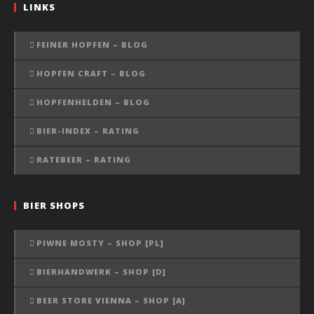
LINKS
FEINER HOPFEN – BLOG
HOPFEN CRAFT – BLOG
HOPFENHELDEN – BLOG
BIER-INDEX – RATING
RATEBEER – RATING
BIER SHOPS
PIWNE MOSTY – SHOP [PL]
BIERHANDWERK – SHOP [D]
BEER STORE VIENNA – SHOP [A]