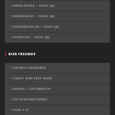
BEERLOVERS – SHOP [A]
BIERFRACHT – SHOP [A]
BIERGREISSLER – SHOP [A]
BIERPLUS – SHOP [A]
BIER FREUNDE
KIESBYE AKADEMIE
CRAFT BIER FEST WIEN
BIERIG – ÖSTERREICH
DIE BIERGÄRTNEREI
BIER O.K.