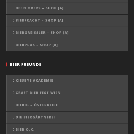
BEERLOVERS – SHOP [A]
BIERFRACHT – SHOP [A]
BIERGREISSLER – SHOP [A]
BIERPLUS – SHOP [A]
BIER FREUNDE
KIESBYE AKADEMIE
CRAFT BIER FEST WIEN
BIERIG – ÖSTERREICH
DIE BIERGÄRTNEREI
BIER O.K.