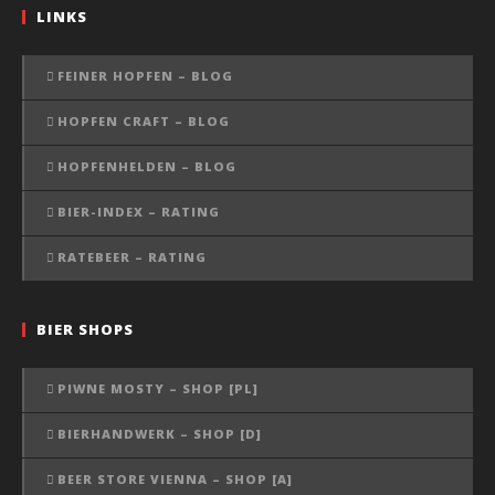
LINKS
FEINER HOPFEN – BLOG
HOPFEN CRAFT – BLOG
HOPFENHELDEN – BLOG
BIER-INDEX – RATING
RATEBEER – RATING
BIER SHOPS
PIWNE MOSTY – SHOP [PL]
BIERHANDWERK – SHOP [D]
BEER STORE VIENNA – SHOP [A]