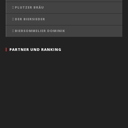
PLUTZER BRÄU
DER BIERSIEDER
BIERSOMMELIER DOMINIK
PARTNER UND RANKING