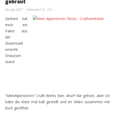
gebraut
20. July 2017
Monsta112
0
Gestern hat
mich ein
Paket aus
der
Steiermark
erreicht.
Draussen
stand
“MeinAlpenstrom” Craft Werks Bier. Aha?! Nie gehört, aber ich
habe die Kiste mal kalt gestellt und im Video zusammen mit
Euch geöffnet.