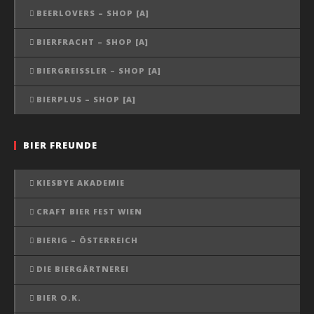
BEERLOVERS – SHOP [A]
BIERFRACHT – SHOP [A]
BIERGREISSLER – SHOP [A]
BIERPLUS – SHOP [A]
BIER FREUNDE
KIESBYE AKADEMIE
CRAFT BIER FEST WIEN
BIERIG – ÖSTERREICH
DIE BIERGÄRTNEREI
BIER O.K.