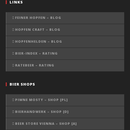
LINKS
FEINER HOPFEN – BLOG
HOPFEN CRAFT – BLOG
HOPFENHELDEN – BLOG
BIER-INDEX – RATING
RATEBEER – RATING
BIER SHOPS
PIWNE MOSTY – SHOP [PL]
BIERHANDWERK – SHOP [D]
BEER STORE VIENNA – SHOP [A]