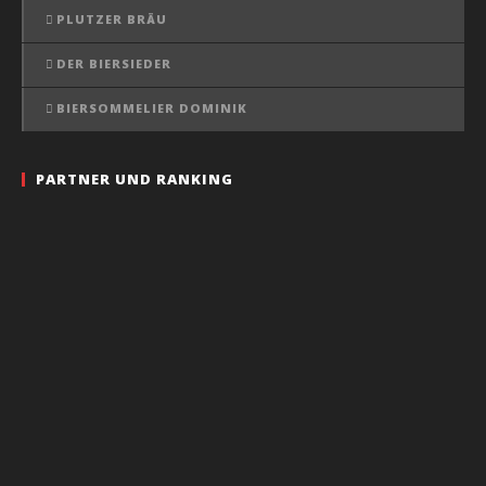
PLUTZER BRÄU
DER BIERSIEDER
BIERSOMMELIER DOMINIK
PARTNER UND RANKING