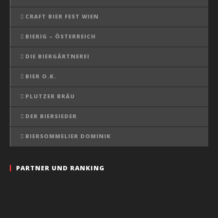
CRAFT BIER FEST WIEN
BIERIG – ÖSTERREICH
DIE BIERGÄRTNEREI
BIER O.K.
PLUTZER BRÄU
DER BIERSIEDER
BIERSOMMELIER DOMINIK
PARTNER UND RANKING