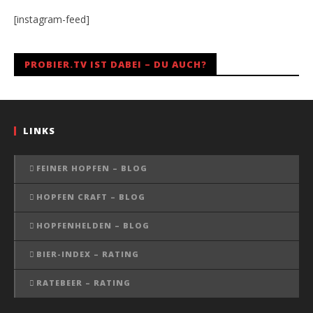
[instagram-feed]
PROBIER.TV IST DABEI – DU AUCH?
LINKS
FEINER HOPFEN – BLOG
HOPFEN CRAFT – BLOG
HOPFENHELDEN – BLOG
BIER-INDEX – RATING
RATEBEER – RATING