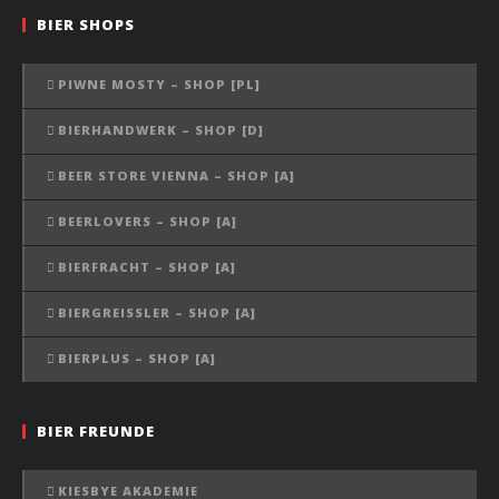
BIER SHOPS
PIWNE MOSTY – SHOP [PL]
BIERHANDWERK – SHOP [D]
BEER STORE VIENNA – SHOP [A]
BEERLOVERS – SHOP [A]
BIERFRACHT – SHOP [A]
BIERGREISSLER – SHOP [A]
BIERPLUS – SHOP [A]
BIER FREUNDE
KIESBYE AKADEMIE