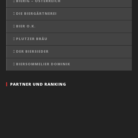
BIERIG – ÖSTERREICH
DIE BIERGÄRTNEREI
BIER O.K.
PLUTZER BRÄU
DER BIERSIEDER
BIERSOMMELIER DOMINIK
PARTNER UND RANKING