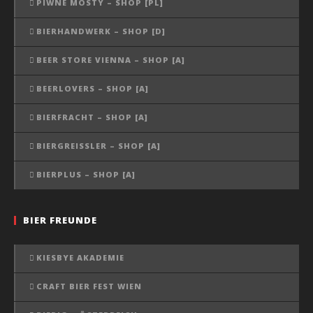
PIWNE MOSTY – SHOP [PL]
BIERHANDWERK – SHOP [D]
BEER STORE VIENNA – SHOP [A]
BEERLOVERS – SHOP [A]
BIERFRACHT – SHOP [A]
BIERGREISSLER – SHOP [A]
BIERPLUS – SHOP [A]
BIER FREUNDE
KIESBYE AKADEMIE
CRAFT BIER FEST WIEN