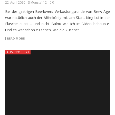
22. April 2020
Monsta112
0
Bei der gestrigen Beerlovers Verkostungsrunde von Brew Age
war natürlich auch der Affenkönig mit am Start. King Lui in der
Flasche quasi – und nicht Balou wie ich im Video behaupte.
Und es war schön zu sehen, wie die Zuseher …
READ MORE
AUS PROBIERT