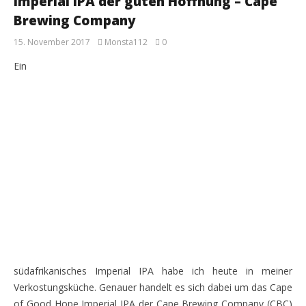
Imperial IPA der guten Hoffnung – Cape
Brewing Company
15. November 2017
Monsta112
0
Ein
südafrikanisches Imperial IPA habe ich heute in meiner
Verkostungsküche. Genauer handelt es sich dabei um das Cape
of Good Hope Imperial IPA der Cape Brewing Company (CBC)