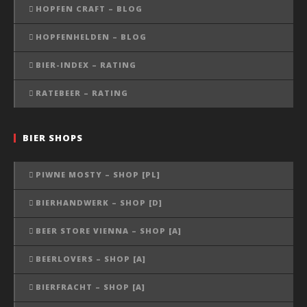
HOPFEN CRAFT – BLOG
HOPFENHELDEN – BLOG
BIER-INDEX – RATING
RATEBEER – RATING
BIER SHOPS
PIWNE MOSTY – SHOP [PL]
BIERHANDWERK – SHOP [D]
BEER STORE VIENNA – SHOP [A]
BEERLOVERS – SHOP [A]
BIERFRACHT – SHOP [A]