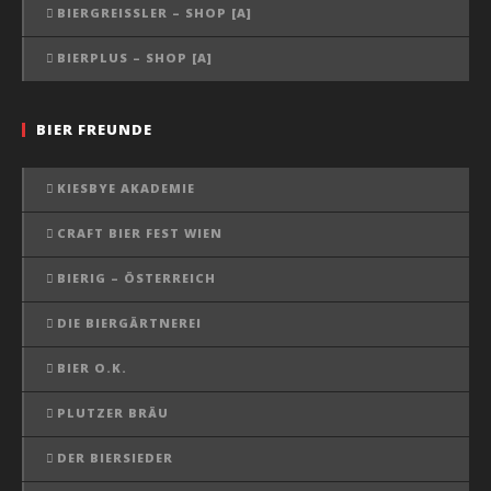
BIERGREISSLER – SHOP [A]
BIERPLUS – SHOP [A]
BIER FREUNDE
KIESBYE AKADEMIE
CRAFT BIER FEST WIEN
BIERIG – ÖSTERREICH
DIE BIERGÄRTNEREI
BIER O.K.
PLUTZER BRÄU
DER BIERSIEDER