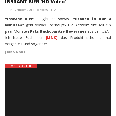
INSTANT BIER [HD Video]
11. November 2014
Monsta112
0
“Instant Bier”
– gibt es sowas?
“Brauen in nur 4
Minuten”
geht sowas ünerhaupt? Die Antwort gibt seit ein
paar Monaten
Pats Backcountry Beverages
aus den USA.
Ich hatte Euch hier
[LINK]
das Produkt schon einmal
vorgestellt und sogar der …
READ MORE
PROBIER AKTUELL