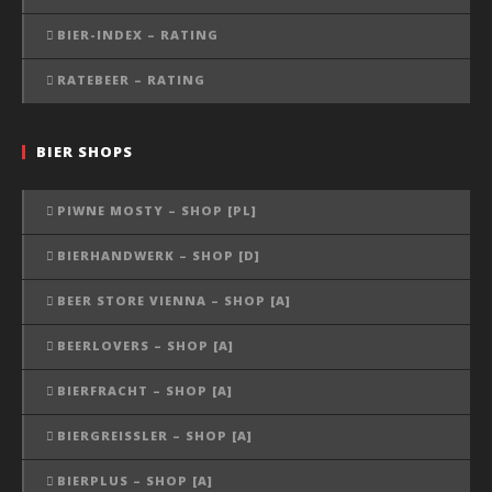
BIER-INDEX – RATING
RATEBEER – RATING
BIER SHOPS
PIWNE MOSTY – SHOP [PL]
BIERHANDWERK – SHOP [D]
BEER STORE VIENNA – SHOP [A]
BEERLOVERS – SHOP [A]
BIERFRACHT – SHOP [A]
BIERGREISSLER – SHOP [A]
BIERPLUS – SHOP [A]