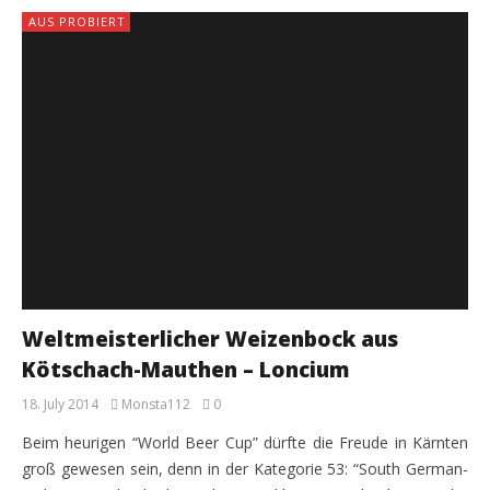
AUS PROBIERT
Weltmeisterlicher Weizenbock aus
Kötschach-Mauthen – Loncium
18. July 2014
Monsta112
0
Beim heurigen “World Beer Cup” dürfte die Freude in Kärnten
groß gewesen sein, denn in der Kategorie 53: “South German-