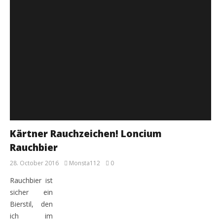
Kärtner Rauchzeichen! Loncium
Rauchbier
28. October 2016
Monsta112
0
Rauchbier ist
sicher ein
Bierstil, den
ich im