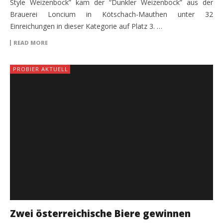
Style Weizenbock” kam der “Dunkler Weizenbock” aus der
Brauerei Loncium in Kötschach-Mauthen unter 32
Einreichungen in dieser Kategorie auf Platz 3. …
READ MORE
PROBIER AKTUELL
Zwei österreichische Biere gewinnen