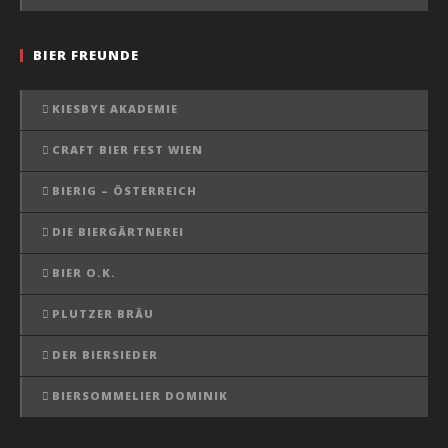
BIER FREUNDE
KIESBYE AKADEMIE
CRAFT BIER FEST WIEN
BIERIG – ÖSTERREICH
DIE BIERGÄRTNEREI
BIER O.K.
PLUTZER BRÄU
DER BIERSIEDER
BIERSOMMELIER DOMINIK