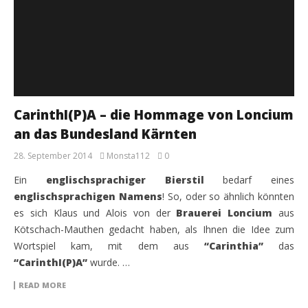
CarinthI(P)A – die Hommage von Loncium
an das Bundesland Kärnten
28. September 2014
Monsta112
0
Ein
englischsprachiger Bierstil
bedarf eines
englischsprachigen Namens
! So, oder so ähnlich könnten
es sich Klaus und Alois von der
Brauerei Loncium
aus
Kötschach-Mauthen gedacht haben, als Ihnen die Idee zum
Wortspiel kam, mit dem aus
“Carinthia”
das
“CarinthI(P)A”
wurde. …
READ MORE