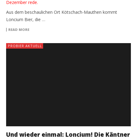
Dezember rede.
Aus dem beschaulichen Ort Kötschach-Mauthen kommt
Loncium Bier, die …
READ MORE
PROBIER AKTUELL
Und wieder einmal: Loncium! Die Käntner