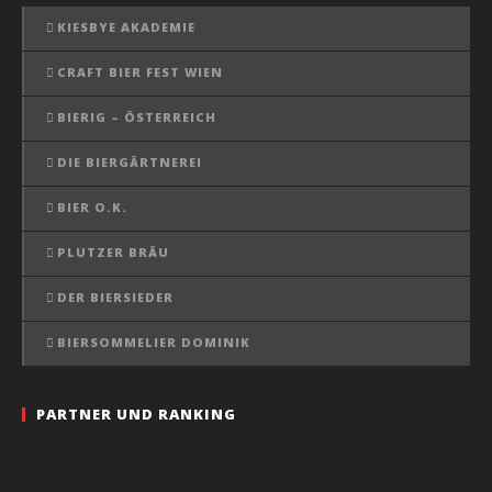
KIESBYE AKADEMIE
CRAFT BIER FEST WIEN
BIERIG – ÖSTERREICH
DIE BIERGÄRTNEREI
BIER O.K.
PLUTZER BRÄU
DER BIERSIEDER
BIERSOMMELIER DOMINIK
PARTNER UND RANKING