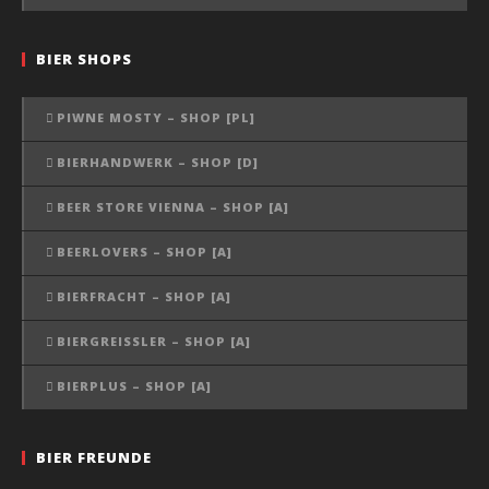
BIER SHOPS
PIWNE MOSTY – SHOP [PL]
BIERHANDWERK – SHOP [D]
BEER STORE VIENNA – SHOP [A]
BEERLOVERS – SHOP [A]
BIERFRACHT – SHOP [A]
BIERGREISSLER – SHOP [A]
BIERPLUS – SHOP [A]
BIER FREUNDE