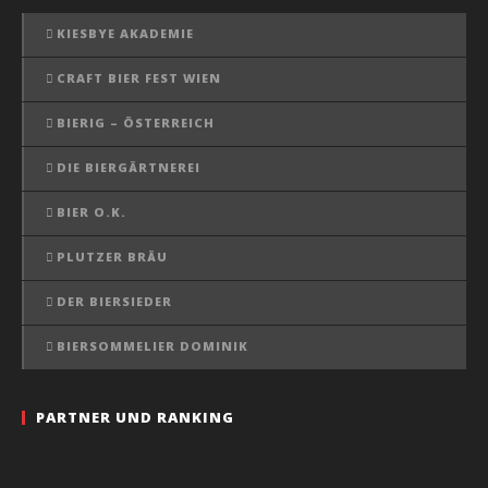
KIESBYE AKADEMIE
CRAFT BIER FEST WIEN
BIERIG – ÖSTERREICH
DIE BIERGÄRTNEREI
BIER O.K.
PLUTZER BRÄU
DER BIERSIEDER
BIERSOMMELIER DOMINIK
PARTNER UND RANKING