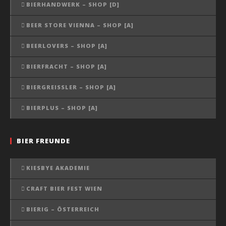
BIERHANDWERK – SHOP [D]
BEER STORE VIENNA – SHOP [A]
BEERLOVERS – SHOP [A]
BIERFRACHT – SHOP [A]
BIERGREISSLER – SHOP [A]
BIERPLUS – SHOP [A]
BIER FREUNDE
KIESBYE AKADEMIE
CRAFT BIER FEST WIEN
BIERIG – ÖSTERREICH