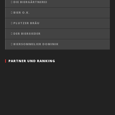
DIE BIERGÄRTNEREI
BIER O.K.
PLUTZER BRÄU
DER BIERSIEDER
BIERSOMMELIER DOMINIK
PARTNER UND RANKING