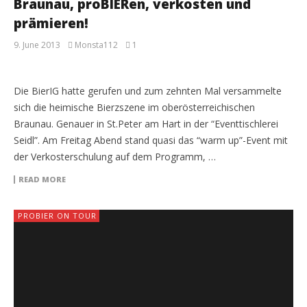
Braunau, proBIERen, verkosten und
prämieren!
9. June 2013
Monsta112
1
Die BierIG hatte gerufen und zum zehnten Mal versammelte
sich die heimische Bierzszene im oberösterreichischen
Braunau. Genauer in St.Peter am Hart in der “Eventtischlerei
Seidl”. Am Freitag Abend stand quasi das “warm up”-Event mit
der Verkosterschulung auf dem Programm, …
READ MORE
PROBIER ON TOUR