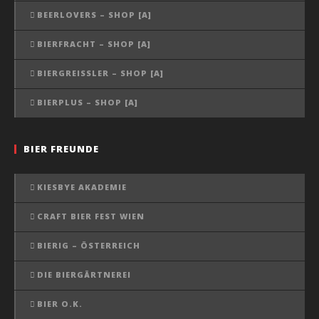
BEERLOVERS – SHOP [A]
BIERFRACHT – SHOP [A]
BIERGREISSLER – SHOP [A]
BIERPLUS – SHOP [A]
BIER FREUNDE
KIESBYE AKADEMIE
CRAFT BIER FEST WIEN
BIERIG – ÖSTERREICH
DIE BIERGÄRTNEREI
BIER O.K.