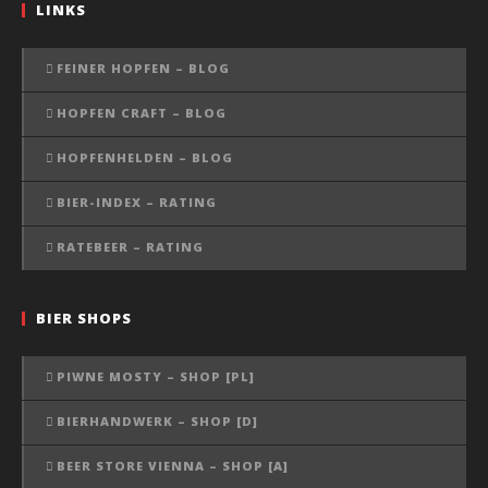
LINKS
FEINER HOPFEN – BLOG
HOPFEN CRAFT – BLOG
HOPFENHELDEN – BLOG
BIER-INDEX – RATING
RATEBEER – RATING
BIER SHOPS
PIWNE MOSTY – SHOP [PL]
BIERHANDWERK – SHOP [D]
BEER STORE VIENNA – SHOP [A]