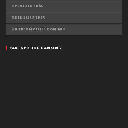
PLUTZER BRÄU
DER BIERSIEDER
BIERSOMMELIER DOMINIK
PARTNER UND RANKING