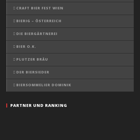
CRAFT BIER FEST WIEN
BIERIG – ÖSTERREICH
DIE BIERGÄRTNEREI
BIER O.K.
PLUTZER BRÄU
DER BIERSIEDER
BIERSOMMELIER DOMINIK
PARTNER UND RANKING