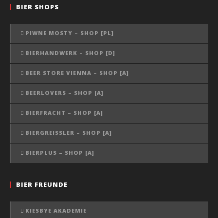
BIER SHOPS
PIWNE MOSTY – SHOP [PL]
BIERHANDWERK – SHOP [D]
BEER STORE VIENNA – SHOP [A]
BEERLOVERS – SHOP [A]
BIERFRACHT – SHOP [A]
BIERGREISSLER – SHOP [A]
BIERPLUS – SHOP [A]
BIER FREUNDE
KIESBYE AKADEMIE