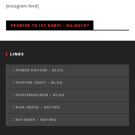
[instagram-feed]
PROBIER.TV IST DABEI – DU AUCH?
LINKS
FEINER HOPFEN – BLOG
HOPFEN CRAFT – BLOG
HOPFENHELDEN – BLOG
BIER-INDEX – RATING
RATEBEER – RATING