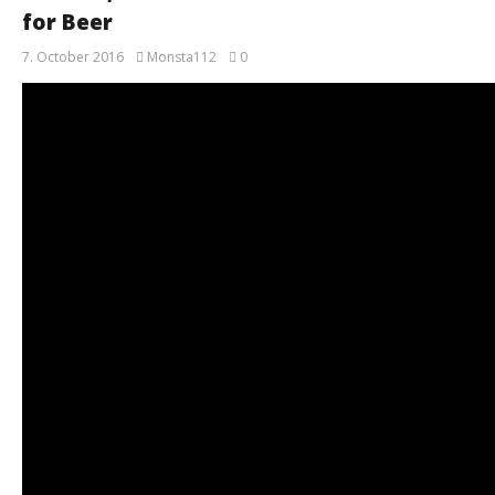
for Beer
7. October 2016
Monsta112
0