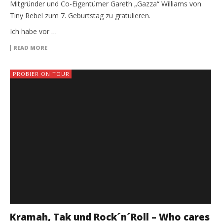
Mitgründer und Co-Eigentümer Gareth „Gazza“ Williams von
Tiny Rebel zum 7. Geburtstag zu gratulieren.
Ich habe vor …
READ MORE
PROBIER ON TOUR
Kramah, Tak und Rock´n´Roll – Who cares