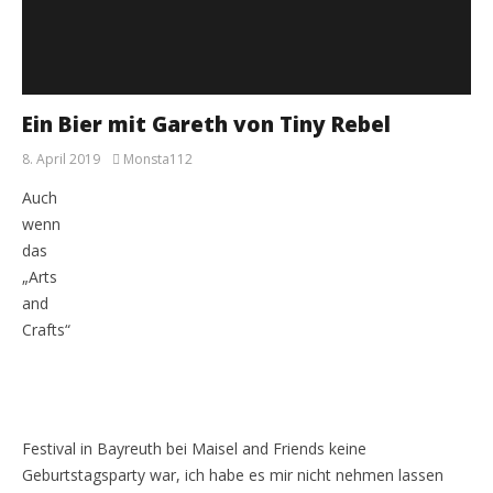
Ein Bier mit Gareth von Tiny Rebel
8. April 2019
Monsta112
Auch
wenn
das
„Arts
and
Crafts“
Festival in Bayreuth bei Maisel and Friends keine
Geburtstagsparty war, ich habe es mir nicht nehmen lassen