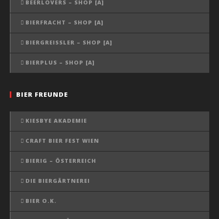
BEERLOVERS – SHOP [A]
BIERFRACHT – SHOP [A]
BIERGREISSLER – SHOP [A]
BIERPLUS – SHOP [A]
BIER FREUNDE
KIESBYE AKADEMIE
CRAFT BIER FEST WIEN
BIERIG – ÖSTERREICH
DIE BIERGÄRTNEREI
BIER O.K.