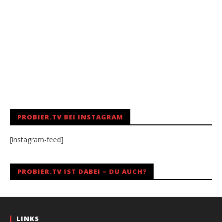
PROBIER.TV BEI INSTAGRAM
[instagram-feed]
PROBIER.TV IST DABEI – DU AUCH?
LINKS