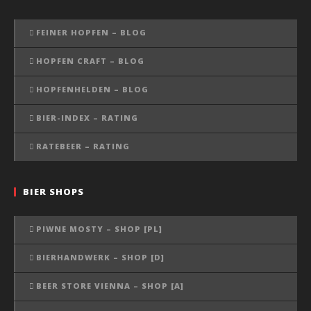
FEINER HOPFEN – BLOG
HOPFEN CRAFT – BLOG
HOPFENHELDEN – BLOG
BIER-INDEX – RATING
RATEBEER – RATING
BIER SHOPS
PIWNE MOSTY – SHOP [PL]
BIERHANDWERK – SHOP [D]
BEER STORE VIENNA – SHOP [A]