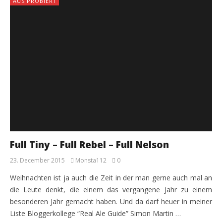
AUS PROBIERT
Full Tiny – Full Rebel – Full Nelson
23. December 2015
Monsta112
0
Weihnachten ist ja auch die Zeit in der man gerne auch mal an
die Leute denkt, die einem das vergangene Jahr zu einem
besonderen Jahr gemacht haben. Und da darf heuer in meiner
Liste Bloggerkollege “Real Ale Guide” Simon Martin …