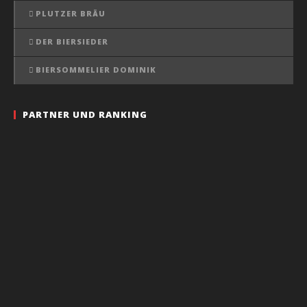
PLUTZER BRÄU
DER BIERSIEDER
BIERSOMMELIER DOMINIK
PARTNER UND RANKING