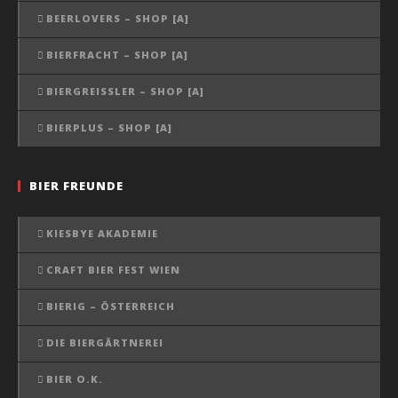
BEERLOVERS – SHOP [A]
BIERFRACHT – SHOP [A]
BIERGREISSLER – SHOP [A]
BIERPLUS – SHOP [A]
BIER FREUNDE
KIESBYE AKADEMIE
CRAFT BIER FEST WIEN
BIERIG – ÖSTERREICH
DIE BIERGÄRTNEREI
BIER O.K.