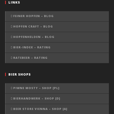
LINKS
FEINER HOPFEN – BLOG
HOPFEN CRAFT – BLOG
HOPFENHELDEN – BLOG
BIER-INDEX – RATING
RATEBEER – RATING
BIER SHOPS
PIWNE MOSTY – SHOP [PL]
BIERHANDWERK – SHOP [D]
BEER STORE VIENNA – SHOP [A]