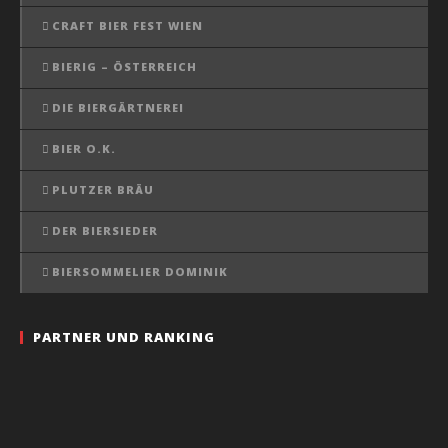
CRAFT BIER FEST WIEN
BIERIG – ÖSTERREICH
DIE BIERGÄRTNEREI
BIER O.K.
PLUTZER BRÄU
DER BIERSIEDER
BIERSOMMELIER DOMINIK
PARTNER UND RANKING