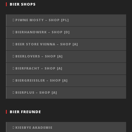
BIER SHOPS
PIWNE MOSTY – SHOP [PL]
BIERHANDWERK – SHOP [D]
BEER STORE VIENNA – SHOP [A]
BEERLOVERS – SHOP [A]
BIERFRACHT – SHOP [A]
BIERGREISSLER – SHOP [A]
BIERPLUS – SHOP [A]
BIER FREUNDE
KIESBYE AKADEMIE