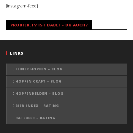
[instagram-feed]
PROBIER.TV IST DABEI – DU AUCH?
LINKS
FEINER HOPFEN – BLOG
HOPFEN CRAFT – BLOG
HOPFENHELDEN – BLOG
BIER-INDEX – RATING
RATEBEER – RATING