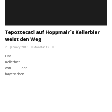
Tepoztecatl auf Hoppmair´s Kellerbier
weist den Weg
25. January 2018
Monsta112
0
Das
Kellerbier
von der
bayerischen