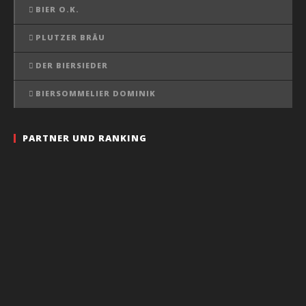
BIER O.K.
PLUTZER BRÄU
DER BIERSIEDER
BIERSOMMELIER DOMINIK
PARTNER UND RANKING