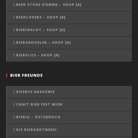
BEER STORE VIENNA – SHOP [A]
BEERLOVERS – SHOP [A]
BIERFRACHT – SHOP [A]
BIERGREISSLER – SHOP [A]
BIERPLUS – SHOP [A]
BIER FREUNDE
KIESBYE AKADEMIE
CRAFT BIER FEST WIEN
BIERIG – ÖSTERREICH
DIE BIERGÄRTNEREI