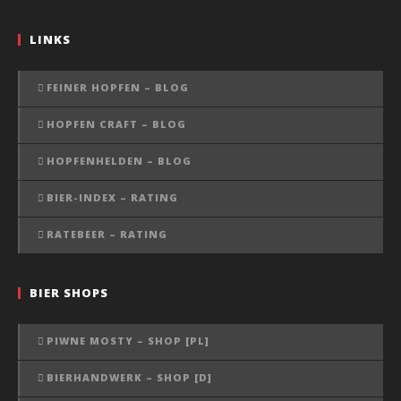
LINKS
FEINER HOPFEN – BLOG
HOPFEN CRAFT – BLOG
HOPFENHELDEN – BLOG
BIER-INDEX – RATING
RATEBEER – RATING
BIER SHOPS
PIWNE MOSTY – SHOP [PL]
BIERHANDWERK – SHOP [D]