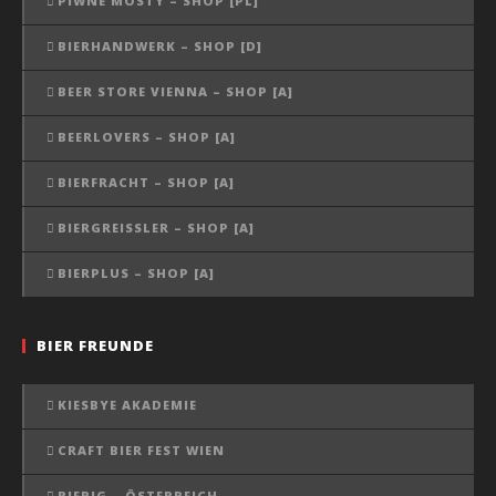
PIWNE MOSTY – SHOP [PL]
BIERHANDWERK – SHOP [D]
BEER STORE VIENNA – SHOP [A]
BEERLOVERS – SHOP [A]
BIERFRACHT – SHOP [A]
BIERGREISSLER – SHOP [A]
BIERPLUS – SHOP [A]
BIER FREUNDE
KIESBYE AKADEMIE
CRAFT BIER FEST WIEN
BIERIG – ÖSTERREICH