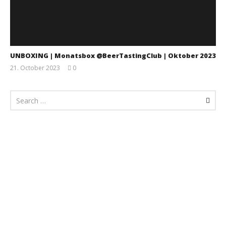
UNBOXING | Monatsbox @BeerTastingClub | Oktober 2023
21. October 2023
0
Monsta112