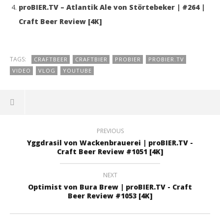
proBIER.TV – Atlantik Ale von Störtebeker | #264 |
Craft Beer Review [4K]
TAGS:
CRAFTBEER
CRAFTBIER
PROBIER
PROBIER.TV
VIDEO
VLOG
YOUTUBE
PREVIOUS
Yggdrasil von Wackenbrauerei | proBIER.TV -
Craft Beer Review #1051 [4K]
NEXT
Optimist von Bura Brew | proBIER.TV - Craft
Beer Review #1053 [4K]