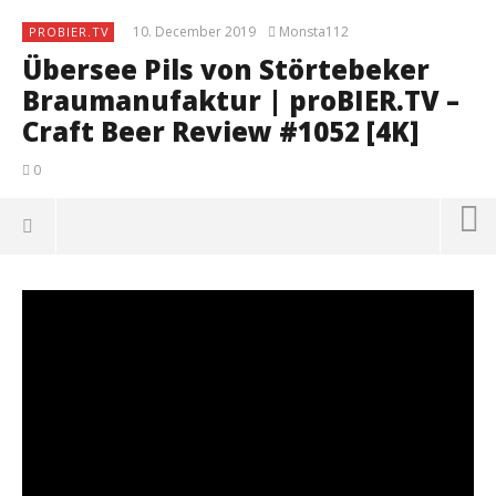
10. December 2019
Monsta112
PROBIER.TV
Übersee Pils von Störtebeker
Braumanufaktur | proBIER.TV –
Craft Beer Review #1052 [4K]
0