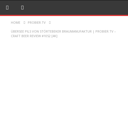
HOME
PROBIER.TV
ÜBERSEE PILS VON STÖRTEBEKER BRAUMANUFAKTUR | PROBIER.TV –
CRAFT BEER REVIEW #1052 [4K]