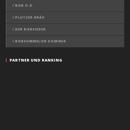
BIER O.K.
PLUTZER BRÄU
DER BIERSIEDER
BIERSOMMELIER DOMINIK
PARTNER UND RANKING