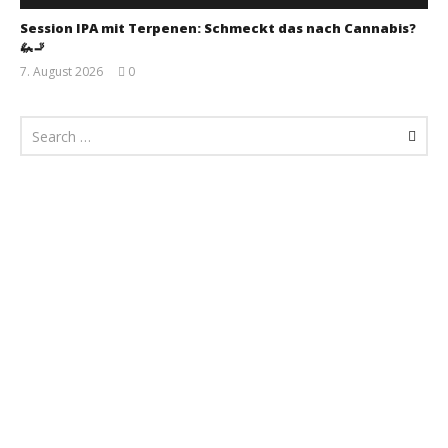
Session IPA mit Terpenen: Schmeckt das nach Cannabis?
🦗🚬
7. August 2026
0
Monsta112