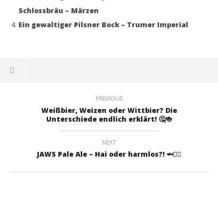
Schlossbräu – Märzen
Ein gewaltiger Pilsner Bock – Trumer Imperial
PREVIOUS
Weißbier, Weizen oder Wittbier? Die
Unterschiede endlich erklärt! 🤔🍻
NEXT
JAWS Pale Ale – Hai oder harmlos?! 🦈🏴‍☠️