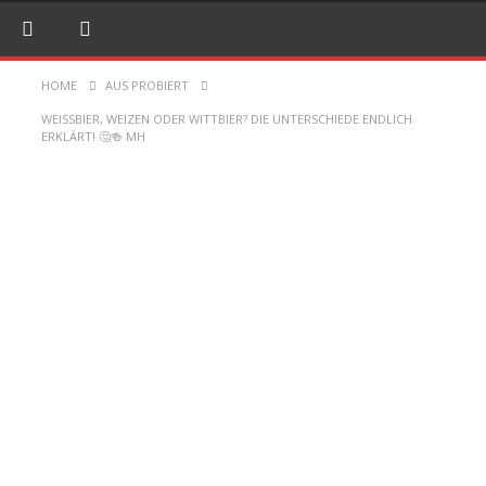
HOME
AUS PROBIERT
WEISSBIER, WEIZEN ODER WITTBIER? DIE UNTERSCHIEDE ENDLICH E
RKLÄRT! 🤔🍻 MH