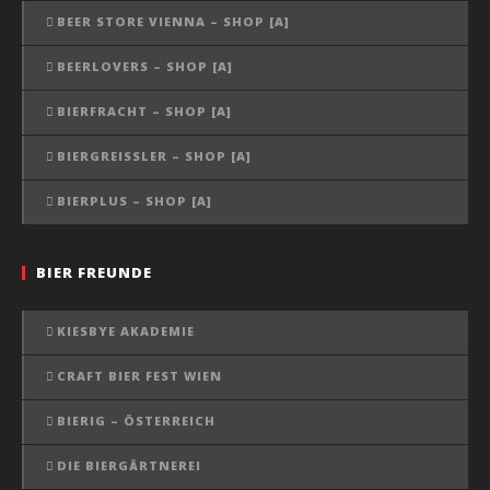
BEER STORE VIENNA – SHOP [A]
BEERLOVERS – SHOP [A]
BIERFRACHT – SHOP [A]
BIERGREISSLER – SHOP [A]
BIERPLUS – SHOP [A]
BIER FREUNDE
KIESBYE AKADEMIE
CRAFT BIER FEST WIEN
BIERIG – ÖSTERREICH
DIE BIERGÄRTNEREI