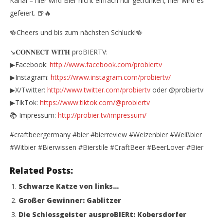
Kanal – hier wird Bier nicht einfach nur getrunken, hier wird es
gefeiert. 🍺🔥
🍻Cheers und bis zum nächsten Schluck!🍻
↘️𝐂𝐎𝐍𝐍𝐄𝐂𝐓 𝐖𝐈𝐓𝐇 proBIERTV:
▶Facebook:
http://www.facebook.com/probiertv
▶Instagram:
https://www.instagram.com/probiertv/
▶X/Twitter:
http://www.twitter.com/probiertv
oder @probiertv
▶TikTok:
https://www.tiktok.com/@probiertv
📚 Impressum:
http://probier.tv/impressum/
#craftbeergermany #bier #bierreview #Weizenbier #Weißbier
#Witbier #Bierwissen #Bierstile #CraftBeer #BeerLover #Bier
Related Posts:
Schwarze Katze von links…
Großer Gewinner: Gablitzer
Die Schlossgeister ausproBIERt: Kobersdorfer