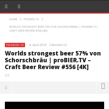
HOME
PROBIER.TV
WORLDS STRONGEST BEER 57% VON SCHORSCHBRÄU | PROBIER.TV –
CRAFT BEER REVIEW #556 [4K]
6. April 2018
Monsta112
PROBIER.TV
Worlds strongest beer 57% von
Schorschbräu | proBIER.TV –
Craft Beer Review #556 [4K]
0