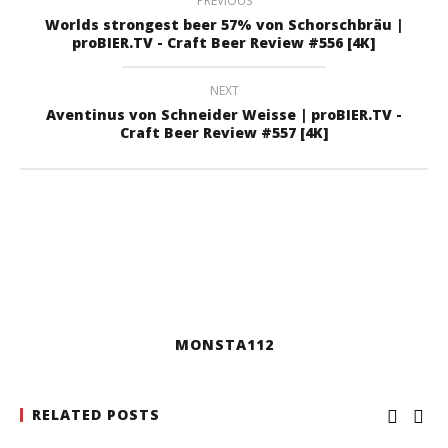
PREVIOUS
Worlds strongest beer 57% von Schorschbräu |
proBIER.TV - Craft Beer Review #556 [4K]
NEXT
Aventinus von Schneider Weisse | proBIER.TV -
Craft Beer Review #557 [4K]
MONSTA112
RELATED POSTS