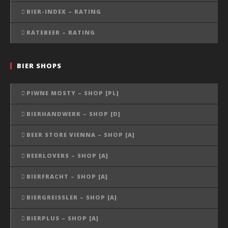
BIER-INDEX – RATING
RATEBEER – RATING
BIER SHOPS
PIWNE MOSTY – SHOP [PL]
BIERHANDWERK – SHOP [D]
BEER STORE VIENNA – SHOP [A]
BEERLOVERS – SHOP [A]
BIERFRACHT – SHOP [A]
BIERGREISSLER – SHOP [A]
BIERPLUS – SHOP [A]