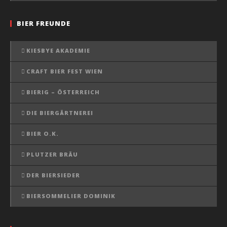
BIER FREUNDE
KIESBYE AKADEMIE
CRAFT BIER FEST WIEN
BIERIG – ÖSTERREICH
DIE BIERGÄRTNEREI
BIER O.K.
PLUTZER BRÄU
DER BIERSIEDER
BIERSOMMELIER DOMINIK