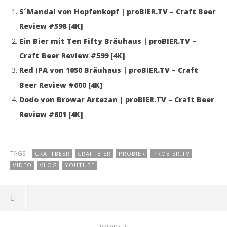
S´Mandal von Hopfenkopf | proBIER.TV – Craft Beer
Review #598 [4K]
Ein Bier mit Ten Fifty Bräuhaus | proBIER.TV –
Craft Beer Review #599 [4K]
Red IPA von 1050 Bräuhaus | proBIER.TV – Craft
Beer Review #600 [4K]
Dodo von Browar Artezan | proBIER.TV – Craft Beer
Review #601 [4K]
TAGS:
CRAFTBEER
CRAFTBIER
PROBIER
PROBIER.TV
VIDEO
VLOG
YOUTUBE