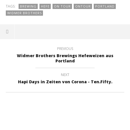
TAGS:
BREWING
HEFE
ON TOUR
ONTOUR
PORTLAND
WIDMER BROTHERS
PREVIOUS
Widmer Brothers Brewings Hefeweizen aus
Portland
NEXT
Hapi Days in Zeiten von Corona - Ten.Fifty.