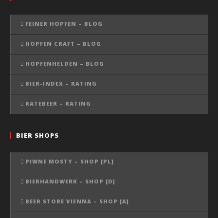
FEINER HOPFEN – BLOG
HOPFEN CRAFT – BLOG
HOPFENHELDEN – BLOG
BIER-INDEX – RATING
RATEBEER – RATING
BIER SHOPS
PIWNE MOSTY – SHOP [PL]
BIERHANDWERK – SHOP [D]
BEER STORE VIENNA – SHOP [A]