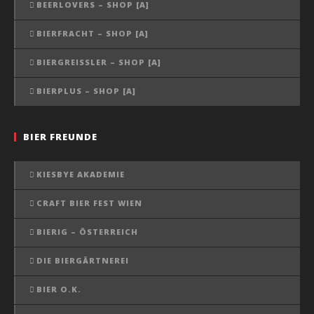
BEERLOVERS – SHOP [A]
BIERFRACHT – SHOP [A]
BIERGREISSLER – SHOP [A]
BIERPLUS – SHOP [A]
BIER FREUNDE
KIESBYE AKADEMIE
CRAFT BIER FEST WIEN
BIERIG – ÖSTERREICH
DIE BIERGÄRTNEREI
BIER O.K.