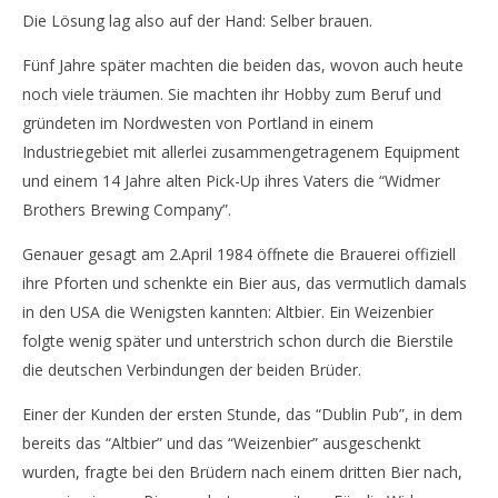
Die Lösung lag also auf der Hand: Selber brauen.
Brauerei Tour bei den Widmer Brothers, Portland
Se
Ca
26.
Fünf Jahre später machten die beiden das, wovon auch heute
March
26.
2020
noch viele träumen. Sie machten ihr Hobby zum Beruf und
Mar
Monsta112
202
gründeten im Nordwesten von Portland in einem
M
Industriegebiet mit allerlei zusammengetragenem Equipment
und einem 14 Jahre alten Pick-Up ihres Vaters die “Widmer
Brothers Brewing Company”.
Genauer gesagt am 2.April 1984 öffnete die Brauerei offiziell
ihre Pforten und schenkte ein Bier aus, das vermutlich damals
in den USA die Wenigsten kannten: Altbier. Ein Weizenbier
folgte wenig später und unterstrich schon durch die Bierstile
die deutschen Verbindungen der beiden Brüder.
Einer der Kunden der ersten Stunde, das “Dublin Pub”, in dem
bereits das “Altbier” und das “Weizenbier” ausgeschenkt
wurden, fragte bei den Brüdern nach einem dritten Bier nach,