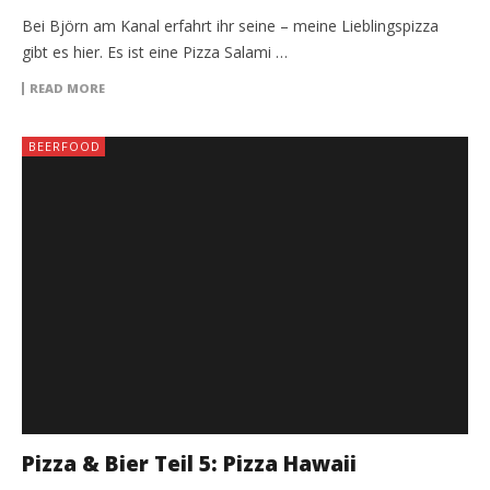
Bei Björn am Kanal erfahrt ihr seine – meine Lieblingspizza
gibt es hier. Es ist eine Pizza Salami …
READ MORE
BEERFOOD
Pizza & Bier Teil 5: Pizza Hawaii