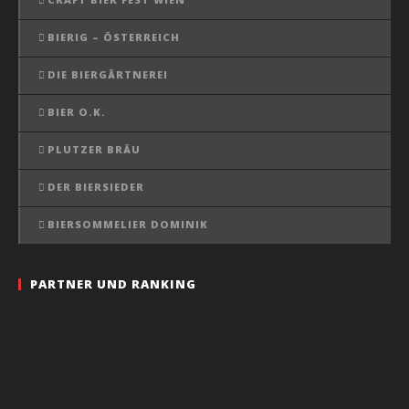
BIERIG – ÖSTERREICH
DIE BIERGÄRTNEREI
BIER O.K.
PLUTZER BRÄU
DER BIERSIEDER
BIERSOMMELIER DOMINIK
PARTNER UND RANKING