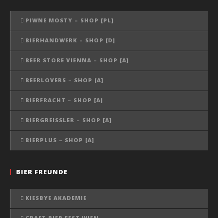
PIWNE MOSTY – SHOP [PL]
BIERHANDWERK – SHOP [D]
BEER STORE VIENNA – SHOP [A]
BEERLOVERS – SHOP [A]
BIERFRACHT – SHOP [A]
BIERGREISSLER – SHOP [A]
BIERPLUS – SHOP [A]
BIER FREUNDE
KIESBYE AKADEMIE
CRAFT BIER FEST WIEN