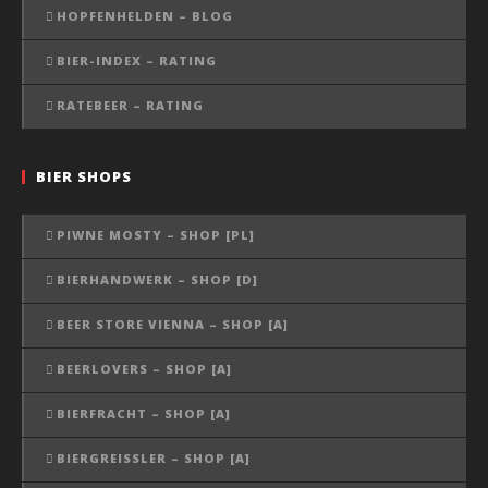
HOPFENHELDEN – BLOG
BIER-INDEX – RATING
RATEBEER – RATING
BIER SHOPS
PIWNE MOSTY – SHOP [PL]
BIERHANDWERK – SHOP [D]
BEER STORE VIENNA – SHOP [A]
BEERLOVERS – SHOP [A]
BIERFRACHT – SHOP [A]
BIERGREISSLER – SHOP [A]