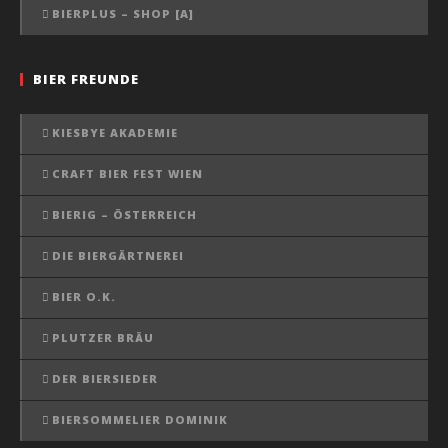
BIERPLUS – SHOP [A]
BIER FREUNDE
KIESBYE AKADEMIE
CRAFT BIER FEST WIEN
BIERIG – ÖSTERREICH
DIE BIERGÄRTNEREI
BIER O.K.
PLUTZER BRÄU
DER BIERSIEDER
BIERSOMMELIER DOMINIK