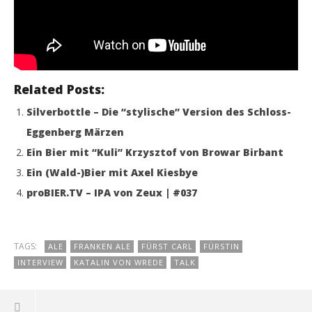
Related Posts:
Silverbottle – Die “stylische” Version des Schloss-
Eggenberg Märzen
Ein Bier mit “Kuli” Krzysztof von Browar Birbant
Ein (Wald-)Bier mit Axel Kiesbye
proBIER.TV – IPA von Zeux | #037
TAGS:
ALE
FRANKEN ALE
FÜRST CARL
FÜRSTIN
INTERVIEW
KATALIN VON WREDE
TALK