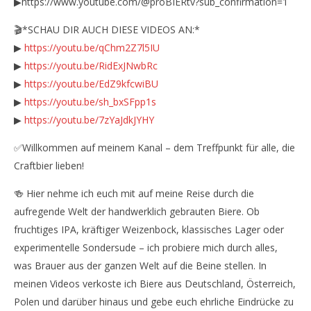
▶https://www.youtube.com/@proBIERtv?sub_confirmation=1
🎬*SCHAU DIR AUCH DIESE VIDEOS AN:*
▶
https://youtu.be/qChm2Z7l5IU
▶
https://youtu.be/RidExJNwbRc
▶
https://youtu.be/EdZ9kfcwiBU
▶
https://youtu.be/sh_bxSFpp1s
▶
https://youtu.be/7zYaJdkJYHY
✅Willkommen auf meinem Kanal – dem Treffpunkt für alle, die
Craftbier lieben!
🍻 Hier nehme ich euch mit auf meine Reise durch die
aufregende Welt der handwerklich gebrauten Biere. Ob
fruchtiges IPA, kräftiger Weizenbock, klassisches Lager oder
experimentelle Sondersude – ich probiere mich durch alles,
was Brauer aus der ganzen Welt auf die Beine stellen. In
meinen Videos verkoste ich Biere aus Deutschland, Österreich,
Polen und darüber hinaus und gebe euch ehrliche Eindrücke zu