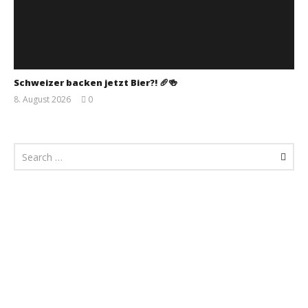
Schweizer backen jetzt Bier?! 🥖🍻
8. August 2026
0
Monsta112