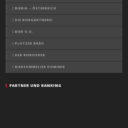
BIERIG – ÖSTERREICH
DIE BIERGÄRTNEREI
BIER O.K.
PLUTZER BRÄU
DER BIERSIEDER
BIERSOMMELIER DOMINIK
PARTNER UND RANKING