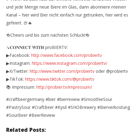
und jede Menge neue Biere im Glas, dann abonniere meinen
Kanal – hier wird Bier nicht einfach nur getrunken, hier wird es
gefeiert. 🍺🔥
🍻Cheers und bis zum nächsten Schluck!🍻
↘️𝐂𝐎𝐍𝐍𝐄𝐂𝐓 𝐖𝐈𝐓𝐇 proBIERTV:
▶Facebook:
http://www.facebook.com/probiertv
▶Instagram:
https://www.instagram.com/probiertv/
▶X/Twitter:
http://www.twitter.com/probiertv
oder @probiertv
▶TikTok:
https://www.tiktok.com/@probiertv
📚 Impressum:
http://probier.tv/impressum/
#craftbeergermany #bier #bierreview #SmoothieSour
#PastrySour #CraftBeer #Kysil #SHOBrewery #Bierverkostung
#SourBeer #BeerReview
Related Posts: