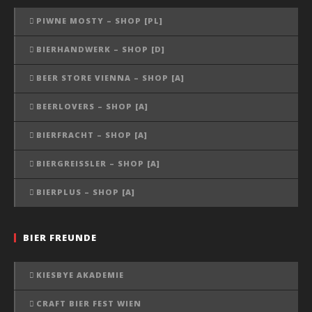
PIWNE MOSTY – SHOP [PL]
BIERHANDWERK – SHOP [D]
BEER STORE VIENNA – SHOP [A]
BEERLOVERS – SHOP [A]
BIERFRACHT – SHOP [A]
BIERGREISSLER – SHOP [A]
BIERPLUS – SHOP [A]
BIER FREUNDE
KIESBYE AKADEMIE
CRAFT BIER FEST WIEN