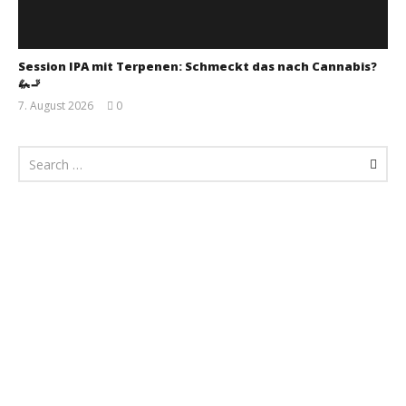
Session IPA mit Terpenen: Schmeckt das nach Cannabis?
🦗🚬
7. August 2026
0
Monsta112