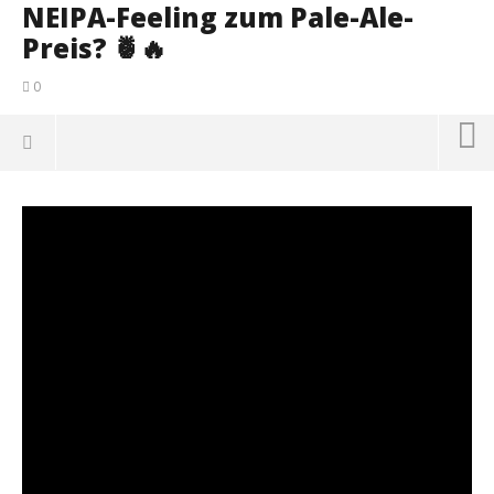
NEIPA-Feeling zum Pale-Ale-
Preis? 🍍🔥
0
NOW VIEWING
NEIPA-Feeling zum Pale-Ale-Preis? 🍍🔥
Se