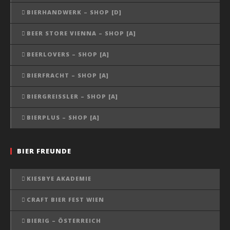
BIERHANDWERK – SHOP [D]
BEER STORE VIENNA – SHOP [A]
BEERLOVERS – SHOP [A]
BIERFRACHT – SHOP [A]
BIERGREISSLER – SHOP [A]
BIERPLUS – SHOP [A]
BIER FREUNDE
KIESBYE AKADEMIE
CRAFT BIER FEST WIEN
BIERIG – ÖSTERREICH