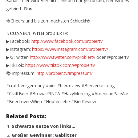
Kanal – hier wird Bier nicht einfach nur getrunken, hier wird es
gefeiert. 🍺🔥
🍻Cheers und bis zum nächsten Schluck!🍻
↘️𝐂𝐎𝐍𝐍𝐄𝐂𝐓 𝐖𝐈𝐓𝐇 proBIERTV:
▶Facebook:
http://www.facebook.com/probiertv
▶Instagram:
https://www.instagram.com/probiertv/
▶X/Twitter:
http://www.twitter.com/probiertv
oder @probiertv
▶TikTok:
https://www.tiktok.com/@probiertv
📚 Impressum:
http://probier.tv/impressum/
#craftbeergermany #bier #bierreview #Bierverkostung
#CraftBeer #BrowarPINTA #HazyMorning #AmericanPaleAle
#BeerLoversWien #Hopfenliebe #BierReview
Related Posts:
Schwarze Katze von links…
Großer Gewinner: Gablitzer