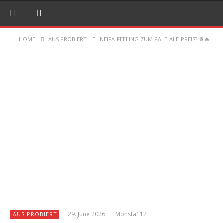
HOME
AUS PROBIERT
NEIPA-FEELING ZUM PALE-ALE-PREIS? 🍍🔥
29. June 2026
Monsta112
AUS PROBIERT