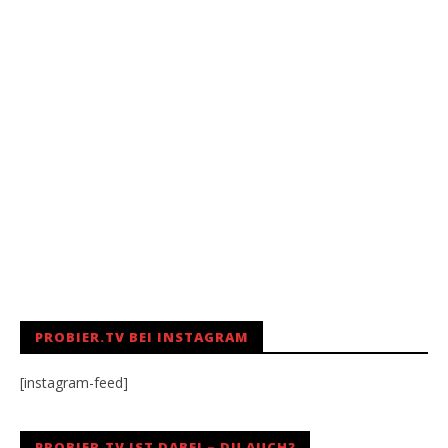
PROBIER.TV BEI INSTAGRAM
[instagram-feed]
PROBIER.TV IST DABEI – DU AUCH?