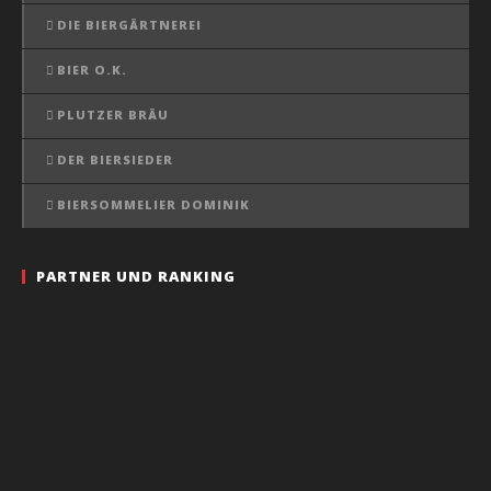
DIE BIERGÄRTNEREI
BIER O.K.
PLUTZER BRÄU
DER BIERSIEDER
BIERSOMMELIER DOMINIK
PARTNER UND RANKING