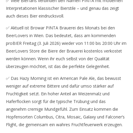
✅ Viele Bierfans verbinden den Namen PINTA mit modernen
Interpretationen klassischer Bierstile – und genau das zeigt
auch dieses Bier eindrucksvoll.
✅ Aktuell ist Browar PINTA Brauerei des Monats bei den
BeerLovers in Wien. Das bedeutet, dass am kommenden
proBIER Freitag (3. Juli 2026) wieder von 11:00 bis 20:00 Uhr im
BeerLovers Store die Biere der Brauerei kostenlos verkostet
werden können. Wenn ihr euch selbst von der Qualität
überzeugen möchtet, ist das die perfekte Gelegenheit.
✅ Das Hazy Morning ist ein American Pale Ale, das bewusst
weniger auf extreme Bittere und dafür umso stärker auf
Fruchtigkeit setzt. Ein hoher Anteil an Weizenmalz und
Haferflocken sorgt für die typische Trübung und das
angenehm cremige Mundgefühl. Zum Einsatz kommen die
Hopfensorten Columbus, Citra, Mosaic, Galaxy und Falconer’s
Flight, die gemeinsam ein wahres Fruchtfeuerwerk erzeugen.