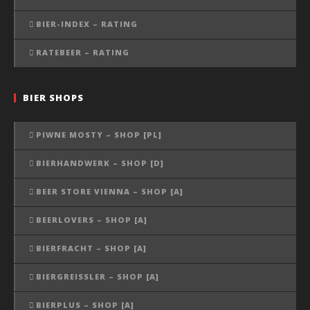
BIER-INDEX – RATING
RATEBEER – RATING
BIER SHOPS
PIWNE MOSTY – SHOP [PL]
BIERHANDWERK – SHOP [D]
BEER STORE VIENNA – SHOP [A]
BEERLOVERS – SHOP [A]
BIERFRACHT – SHOP [A]
BIERGREISSLER – SHOP [A]
BIERPLUS – SHOP [A]