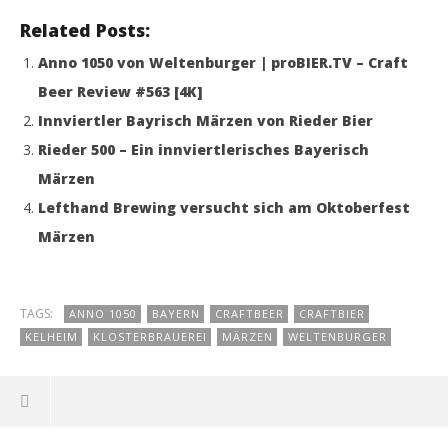
Related Posts:
Anno 1050 von Weltenburger | proBIER.TV – Craft
Beer Review #563 [4K]
Innviertler Bayrisch Märzen von Rieder Bier
Rieder 500 – Ein innviertlerisches Bayerisch
Märzen
Lefthand Brewing versucht sich am Oktoberfest
Märzen
TAGS:
ANNO 1050
BAYERN
CRAFTBEER
CRAFTBIER
KELHEIM
KLOSTERBRAUEREI
MÄRZEN
WELTENBURGER