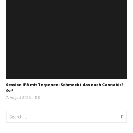
Session IPA mit Terpenen: Schmeckt das nach Cannabis?
🦗🚬
7. August 2026
0
Monsta112