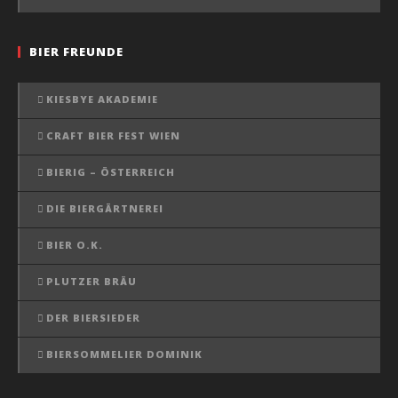
BIER FREUNDE
KIESBYE AKADEMIE
CRAFT BIER FEST WIEN
BIERIG – ÖSTERREICH
DIE BIERGÄRTNEREI
BIER O.K.
PLUTZER BRÄU
DER BIERSIEDER
BIERSOMMELIER DOMINIK