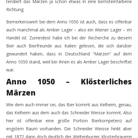
tendiert das Märzen ja schon etwas in eine bernsteinfarbene
Märzen der Weltenburger Klosterbrauerei – Anno
Se
Richtung.
1050
Ca
Bemerkenswert bei dem Anno 1050 ist auch, dass es offenbar
17.
17.
April
Apr
auch manchmal als Amber Lager – also ein Wiener Lager – im
2018
201
Monsta112
M
Handel ist. Zumindest habe ich bei der Recherche zu diesem
Bier auch Bierfreunde aus Italien gelesen, die sich darüber
gewundert haben, dass in Deutschland “Märzen” auf dem
Anno 1050 stand, weil bei ihnen es als Amber Lager beschriftet
war.
Anno 1050 – Klösterliches
Märzen
Wie dem auch immer sei, das Bier kommt aus Kelheim, genau,
das Kelheim aus dem auch das Schneider Weisse kommt. Also
hier ist offenbar eine große Portion Bierkompetenz auf
engstem Raum vorhanden. Die Schneider Weisse hinkt aber
mit 1872 dann doch deutlich der Weltenburger Klosterbrauerei