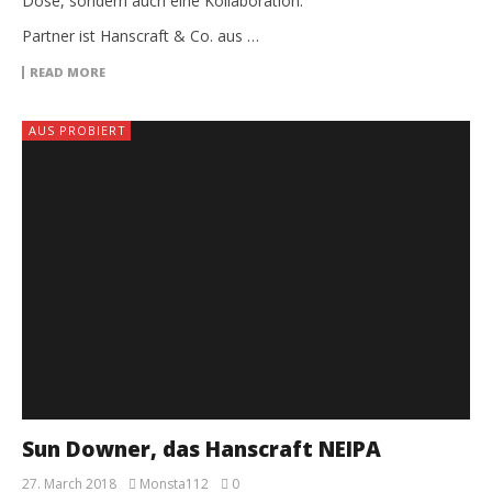
Dose, sondern auch eine Kollaboration.
Partner ist Hanscraft & Co. aus …
READ MORE
AUS PROBIERT
Sun Downer, das Hanscraft NEIPA
27. March 2018
Monsta112
0