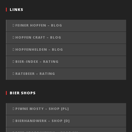
LINKS
FEINER HOPFEN – BLOG
HOPFEN CRAFT – BLOG
HOPFENHELDEN – BLOG
BIER-INDEX – RATING
RATEBEER – RATING
BIER SHOPS
PIWNE MOSTY – SHOP [PL]
BIERHANDWERK – SHOP [D]