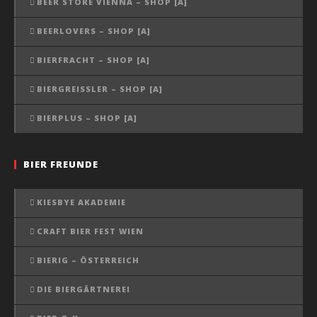
BEER STORE VIENNA – SHOP [A]
BEERLOVERS – SHOP [A]
BIERFRACHT – SHOP [A]
BIERGREISSLER – SHOP [A]
BIERPLUS – SHOP [A]
BIER FREUNDE
KIESBYE AKADEMIE
CRAFT BIER FEST WIEN
BIERIG – ÖSTERREICH
DIE BIERGÄRTNEREI