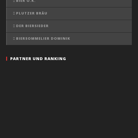
BIER O.K.
PLUTZER BRÄU
DER BIERSIEDER
BIERSOMMELIER DOMINIK
PARTNER UND RANKING