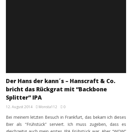
Der Hans der kann´s – Hanscraft & Co.
bricht das Rückgrat mit “Backbone
Splitter” IPA
12. August 2014
Monsta112
0
Bei meinem letzten Besuch in Frankfurt, das bekam ich dieses
Bier als “Frühstück” serviert. Ich muss zugeben, dass es
gleichzeitig auch mein erstes IPA Frühstück war. Aber “WOW”