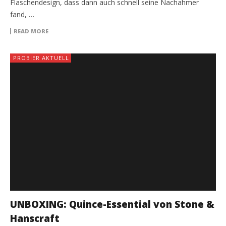
Flaschendesign, dass dann auch schnell seine Nachahmer
fand, …
READ MORE
PROBIER AKTUELL
UNBOXING: Quince-Essential von Stone &
Hanscraft