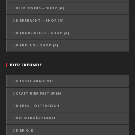
BEERLOVERS – SHOP [A]
BIERFRACHT – SHOP [A]
BIERGREISSLER – SHOP [A]
BIERPLUS – SHOP [A]
BIER FREUNDE
KIESBYE AKADEMIE
CRAFT BIER FEST WIEN
BIERIG – ÖSTERREICH
DIE BIERGÄRTNEREI
BIER O.K.