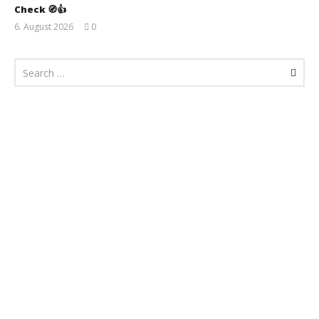
Check 🧭👍
6. August 2026
0
Monsta112