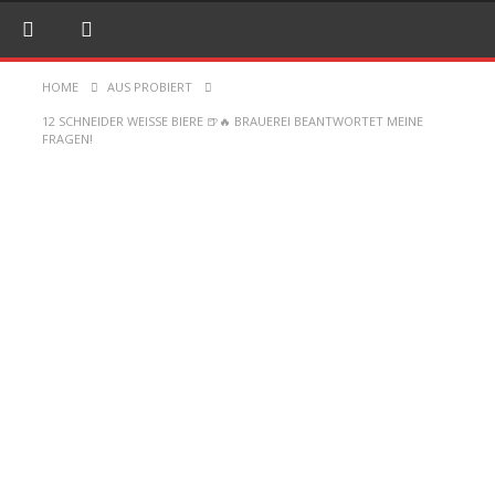
HOME
AUS PROBIERT
12 SCHNEIDER WEISSE BIERE 🍺🔥 BRAUEREI BEANTWORTET MEINE
FRAGEN!