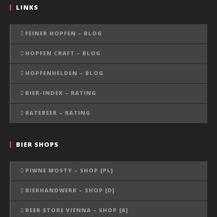
LINKS
FEINER HOPFEN – BLOG
HOPFEN CRAFT – BLOG
HOPFENHELDEN – BLOG
BIER-INDEX – RATING
RATEBEER – RATING
BIER SHOPS
PIWNE MOSTY – SHOP [PL]
BIERHANDWERK – SHOP [D]
BEER STORE VIENNA – SHOP [A]