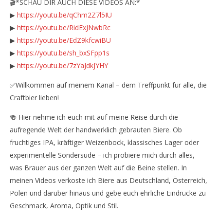
🎬*SCHAU DIR AUCH DIESE VIDEOS AN:*
▶
https://youtu.be/qChm2Z7l5IU
▶
https://youtu.be/RidExJNwbRc
▶
https://youtu.be/EdZ9kfcwiBU
▶
https://youtu.be/sh_bxSFpp1s
▶
https://youtu.be/7zYaJdkJYHY
✅Willkommen auf meinem Kanal – dem Treffpunkt für alle, die
Craftbier lieben!
🍻 Hier nehme ich euch mit auf meine Reise durch die
aufregende Welt der handwerklich gebrauten Biere. Ob
fruchtiges IPA, kräftiger Weizenbock, klassisches Lager oder
experimentelle Sondersude – ich probiere mich durch alles,
was Brauer aus der ganzen Welt auf die Beine stellen. In
meinen Videos verkoste ich Biere aus Deutschland, Österreich,
Polen und darüber hinaus und gebe euch ehrliche Eindrücke zu
Geschmack, Aroma, Optik und Stil.