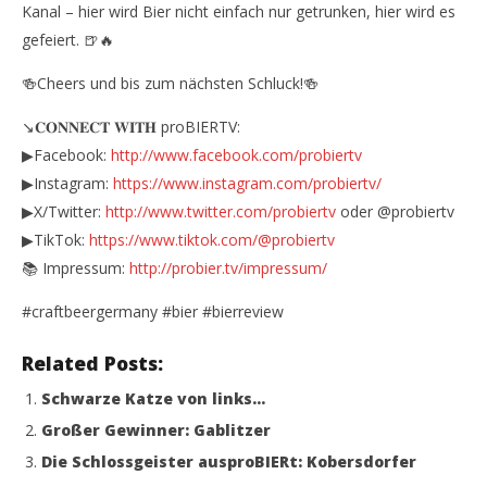
Kanal – hier wird Bier nicht einfach nur getrunken, hier wird es
gefeiert. 🍺🔥
🍻Cheers und bis zum nächsten Schluck!🍻
↘️𝐂𝐎𝐍𝐍𝐄𝐂𝐓 𝐖𝐈𝐓𝐇 proBIERTV:
▶Facebook:
http://www.facebook.com/probiertv
▶Instagram:
https://www.instagram.com/probiertv/
▶X/Twitter:
http://www.twitter.com/probiertv
oder @probiertv
▶TikTok:
https://www.tiktok.com/@probiertv
📚 Impressum:
http://probier.tv/impressum/
#craftbeergermany #bier #bierreview
Related Posts:
Schwarze Katze von links…
Großer Gewinner: Gablitzer
Die Schlossgeister ausproBIERt: Kobersdorfer