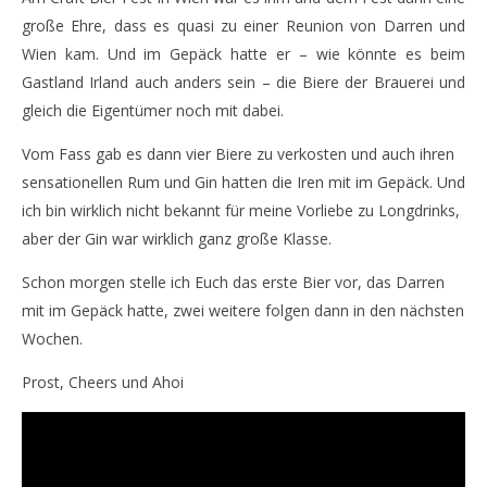
NOW VIEWING
große Ehre, dass es quasi zu einer Reunion von Darren und
Ein Bier mit Darren Murphy von Blacks Brewing
Die
Wien kam. Und im Gepäck hatte er – wie könnte es beim
23.
23.
Gastland Irland auch anders sein – die Biere der Brauerei und
May
Ma
gleich die Eigentümer noch mit dabei.
2018
201
Monsta112
M
Vom Fass gab es dann vier Biere zu verkosten und auch ihren
sensationellen Rum und Gin hatten die Iren mit im Gepäck. Und
ich bin wirklich nicht bekannt für meine Vorliebe zu Longdrinks,
aber der Gin war wirklich ganz große Klasse.
Schon morgen stelle ich Euch das erste Bier vor, das Darren
mit im Gepäck hatte, zwei weitere folgen dann in den nächsten
Wochen.
Prost, Cheers und Ahoi