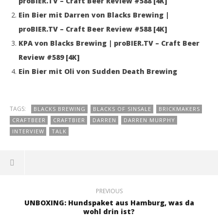
proBIER.TV – Craft Beer Review #588 [4K]
Ein Bier mit Darren von Blacks Brewing |
proBIER.TV – Craft Beer Review #588 [4K]
KPA von Blacks Brewing | proBIER.TV – Craft Beer
Review #589 [4K]
Ein Bier mit Oli von Sudden Death Brewing
TAGS:
BLACKS BREWING
BLACKS OF SINSALE
BRICKMAKERS
CRAFTBEER
CRAFTBIER
DARREN
DARREN MURPHY
INTERVIEW
TALK
PREVIOUS
UNBOXING: Hundspaket aus Hamburg, was da
wohl drin ist?