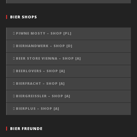
BIER SHOPS
PIWNE MOSTY – SHOP [PL]
BIERHANDWERK – SHOP [D]
BEER STORE VIENNA – SHOP [A]
BEERLOVERS – SHOP [A]
BIERFRACHT – SHOP [A]
BIERGREISSLER – SHOP [A]
BIERPLUS – SHOP [A]
BIER FREUNDE