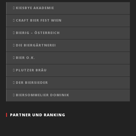
KIESBYE AKADEMIE
CRAFT BIER FEST WIEN
BIERIG – ÖSTERREICH
DIE BIERGÄRTNEREI
BIER O.K.
PLUTZER BRÄU
DER BIERSIEDER
BIERSOMMELIER DOMINIK
PARTNER UND RANKING