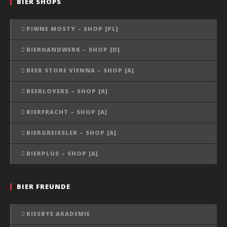
BIER SHOPS
PIWNE MOSTY – SHOP [PL]
BIERHANDWERK – SHOP [D]
BEER STORE VIENNA – SHOP [A]
BEERLOVERS – SHOP [A]
BIERFRACHT – SHOP [A]
BIERGREISSLER – SHOP [A]
BIERPLUS – SHOP [A]
BIER FREUNDE
KIESBYE AKADEMIE