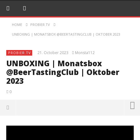
HOME
PROBIER.TV
UNBOXING | MONATSBOX @BEERTASTINGCLUB | OKTOBER 2023
21. October 2023
Monsta112
PROBIER.TV
UNBOXING | Monatsbox
@BeerTastingClub | Oktober
2023
0