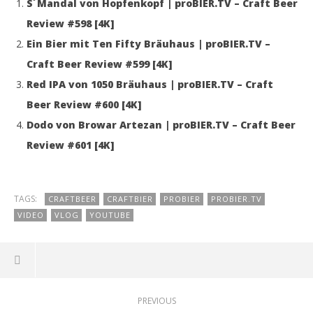
S´Mandal von Hopfenkopf | proBIER.TV – Craft Beer
Review #598 [4K]
Ein Bier mit Ten Fifty Bräuhaus | proBIER.TV –
Craft Beer Review #599 [4K]
Red IPA von 1050 Bräuhaus | proBIER.TV – Craft
Beer Review #600 [4K]
Dodo von Browar Artezan | proBIER.TV – Craft Beer
Review #601 [4K]
TAGS:
CRAFTBEER
CRAFTBIER
PROBIER
PROBIER.TV
VIDEO
VLOG
YOUTUBE
PREVIOUS