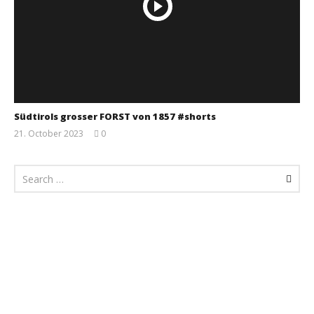
Südtirols grosser FORST von 1857 #shorts
21. October 2023
0
Monsta112