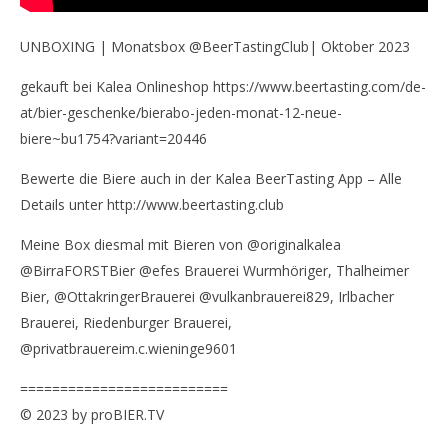
UNBOXING | Monatsbox @BeerTastingClub| Oktober 2023
gekauft bei Kalea Onlineshop https://www.beertasting.com/de-
at/bier-geschenke/bierabo-jeden-monat-12-neue-
biere~bu1754?variant=20446
Bewerte die Biere auch in der Kalea BeerTasting App – Alle
Details unter http://www.beertasting.club
Meine Box diesmal mit Bieren von @originalkalea
@BirraFORSTBier @efes Brauerei Wurmhöriger, Thalheimer
Bier, @OttakringerBrauerei @vulkanbrauerei829, Irlbacher
Brauerei, Riedenburger Brauerei,
@privatbrauereim.c.wieninge9601
==========================
© 2023 by proBIER.TV