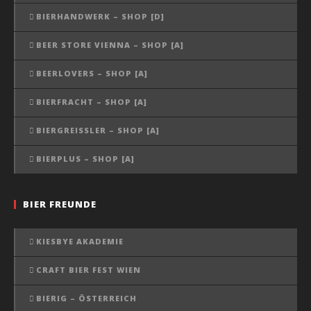
BIERHANDWERK – SHOP [D]
BEER STORE VIENNA – SHOP [A]
BEERLOVERS – SHOP [A]
BIERFRACHT – SHOP [A]
BIERGREISSLER – SHOP [A]
BIERPLUS – SHOP [A]
BIER FREUNDE
KIESBYE AKADEMIE
CRAFT BIER FEST WIEN
BIERIG – ÖSTERREICH