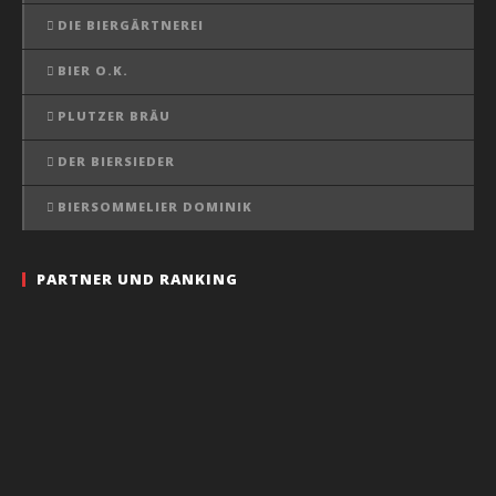
DIE BIERGÄRTNEREI
BIER O.K.
PLUTZER BRÄU
DER BIERSIEDER
BIERSOMMELIER DOMINIK
PARTNER UND RANKING