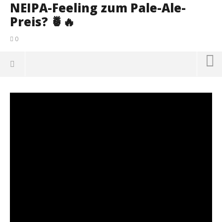
NEIPA-Feeling zum Pale-Ale-
Preis? 🍍🔥
0
NOW VIEWING
NEIPA-Feeling zum Pale-Ale-Preis? 🍍🔥
IP