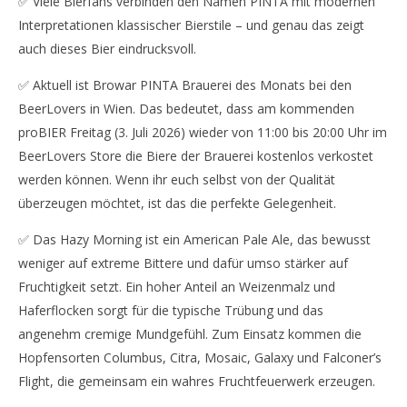
✅ Viele Bierfans verbinden den Namen PINTA mit modernen
Interpretationen klassischer Bierstile – und genau das zeigt
auch dieses Bier eindrucksvoll.
✅ Aktuell ist Browar PINTA Brauerei des Monats bei den
BeerLovers in Wien. Das bedeutet, dass am kommenden
proBIER Freitag (3. Juli 2026) wieder von 11:00 bis 20:00 Uhr im
BeerLovers Store die Biere der Brauerei kostenlos verkostet
werden können. Wenn ihr euch selbst von der Qualität
überzeugen möchtet, ist das die perfekte Gelegenheit.
✅ Das Hazy Morning ist ein American Pale Ale, das bewusst
weniger auf extreme Bittere und dafür umso stärker auf
Fruchtigkeit setzt. Ein hoher Anteil an Weizenmalz und
Haferflocken sorgt für die typische Trübung und das
angenehm cremige Mundgefühl. Zum Einsatz kommen die
Hopfensorten Columbus, Citra, Mosaic, Galaxy und Falconer’s
Flight, die gemeinsam ein wahres Fruchtfeuerwerk erzeugen.