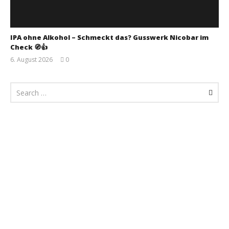
IPA ohne Alkohol – Schmeckt das? Gusswerk Nicobar im
Check 🧭👍
6. August 2026
0
Monsta112