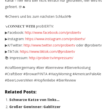
Kanal – hier wird Bier nicht einfach nur getrunken, hier wird es
gefeiert. 🍺🔥
🍻Cheers und bis zum nächsten Schluck!🍻
↘️𝐂𝐎𝐍𝐍𝐄𝐂𝐓 𝐖𝐈𝐓𝐇 proBIERTV:
▶Facebook:
http://www.facebook.com/probiertv
▶Instagram:
https://www.instagram.com/probiertv/
▶X/Twitter:
http://www.twitter.com/probiertv
oder @probiertv
▶TikTok:
https://www.tiktok.com/@probiertv
📚 Impressum:
http://probier.tv/impressum/
#craftbeergermany #bier #bierreview #Bierverkostung
#CraftBeer #BrowarPINTA #HazyMorning #AmericanPaleAle
#BeerLoversWien #Hopfenliebe #BierReview
Related Posts:
Schwarze Katze von links…
Großer Gewinner: Gablitzer