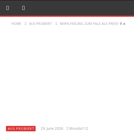
HOME
AUS PROBIERT
NEIPA-FEELING ZUM PALE-ALE-PREIS? 🍍🔥
29. June 2026
Monsta112
AUS PROBIERT