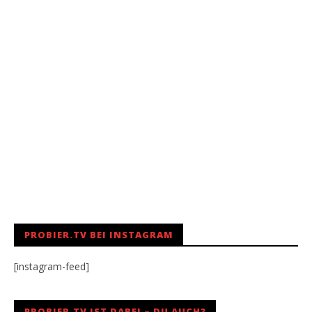
PROBIER.TV BEI INSTAGRAM
[instagram-feed]
PROBIER.TV IST DABEI – DU AUCH?