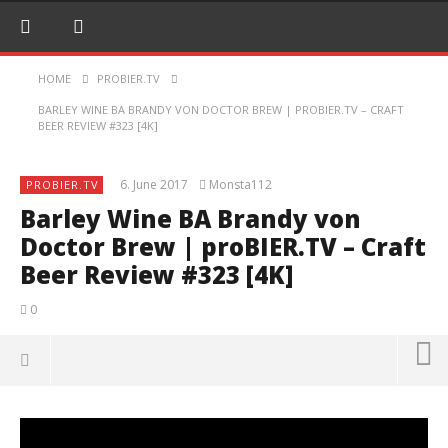
HOME
PROBIER.TV
BARLEY WINE BA BRANDY VON DOCTOR BREW | PROBIER.TV – CRAFT
BEER REVIEW #323 [4K]
6. June 2017
Monsta112
PROBIER.TV
Barley Wine BA Brandy von
Doctor Brew | proBIER.TV – Craft
Beer Review #323 [4K]
0