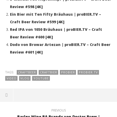
Review #598 [4K]
Ein Bier mit Ten Fifty Bräuhaus | proBIER.TV –
Craft Beer Review #599 [4K]
Red IPA von 1050 Bräuhaus | proBIER.TV – Craft
Beer Review #600 [4K]
Dodo von Browar Artezan | proBIER.TV – Craft Beer
Review #601 [4K]
TAGS:
CRAFTBEER
CRAFTBIER
PROBIER
PROBIER.TV
VIDEO
VLOG
YOUTUBE
PREVIOUS
Barley Wine BA Brandy von Doctor Brew |