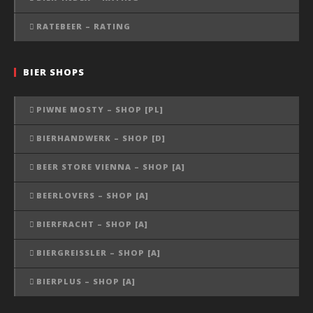
RATEBEER – RATING
BIER SHOPS
PIWNE MOSTY – SHOP [PL]
BIERHANDWERK – SHOP [D]
BEER STORE VIENNA – SHOP [A]
BEERLOVERS – SHOP [A]
BIERFRACHT – SHOP [A]
BIERGREISSLER – SHOP [A]
BIERPLUS – SHOP [A]