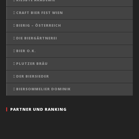
CRAFT BIER FEST WIEN
BIERIG – ÖSTERREICH
DIE BIERGÄRTNEREI
BIER O.K.
PLUTZER BRÄU
DER BIERSIEDER
BIERSOMMELIER DOMINIK
PARTNER UND RANKING