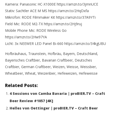
Kamera: Panasonic HC-X1000E https://amzn.to/3jmnUCE
Stativ: Sachtler ACE M MS https://amzn.to/2HqDxfa
Mikrofon: RODE Filmmaker Kit https://amzn.to/37A9YTi
Field Mic: RODE M2-TX https://amzn.to/2Hj9ruj
Mobile Phone Mic: RODE Wireless Go
https://amzn.to/2Hw97YA
Licht: 3x NEEWER LED Panel Bi-660 https://amzn.to/34kgUBU
Hofbräuhaus, Traunstein, Hofbräu, Bayern, Deutschland,
Bayerisches Craftbier, Bavarian Craftbeer, Deutsches
Craftbier, German Craftbeer, Weizen, Weisse, Weissbier,
Wheatbeer, Wheat, Weizenbier, Hefeweizen, Hefeweisse
Related Posts:
4 Sessions von Camba Bavaria | proBIER.TV – Craft
Beer Review #1057 [4K]
Helles von Oettinger | proBIER.TV – Craft Beer