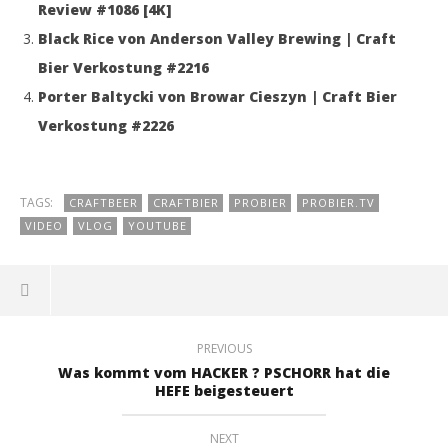
Review #1086 [4K]
Black Rice von Anderson Valley Brewing | Craft
Bier Verkostung #2216
Porter Baltycki von Browar Cieszyn | Craft Bier
Verkostung #2226
TAGS:
CRAFTBEER
CRAFTBIER
PROBIER
PROBIER.TV
VIDEO
VLOG
YOUTUBE
PREVIOUS
Was kommt vom HACKER ? PSCHORR hat die
HEFE beigesteuert
NEXT