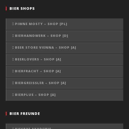
BIER SHOPS
PIWNE MOSTY – SHOP [PL]
BIERHANDWERK – SHOP [D]
BEER STORE VIENNA – SHOP [A]
BEERLOVERS – SHOP [A]
BIERFRACHT – SHOP [A]
BIERGREISSLER – SHOP [A]
BIERPLUS – SHOP [A]
BIER FREUNDE
KIESBYE AKADEMIE