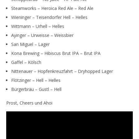
NOW VIEWING
Steamworks – Heroica Red Ale – Red Ale
Aktuelle Beertasting.Club Monatsbox geunboxt
Sch
Wieninger – Teisendorfer Hell – Helles
9.
9.
Wittmann – Urhell – Helles
May
Ma
2020
202
Ayinger – Urweisse – Weissbier
Monsta112
M
San Miguel – Lager
Kona Brewing – Hibiscus Brut IPA – Brut IPA
Gaffel – Kölsch
Nittenauer – Hopfenkreuzfahrt – Dryhopped Lager
Flötzinger – Hell – Helles
Bürgerbräu – Gustl – Hell
Prost, Cheers und Ahoi