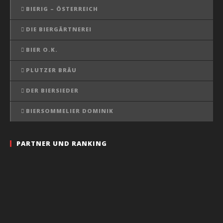
BIERIG – ÖSTERREICH
DIE BIERGÄRTNEREI
BIER O.K.
PLUTZER BRÄU
DER BIERSIEDER
BIERSOMMELIER DOMINIK
PARTNER UND RANKING