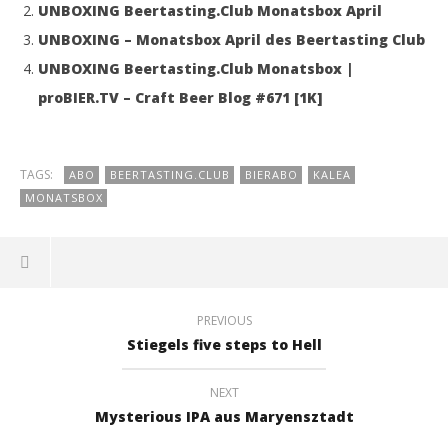
UNBOXING Beertasting.Club Monatsbox April
UNBOXING – Monatsbox April des Beertasting Club
UNBOXING Beertasting.Club Monatsbox |
proBIER.TV – Craft Beer Blog #671 [1K]
TAGS:
ABO
BEERTASTING.CLUB
BIERABO
KALEA
MONATSBOX
PREVIOUS
Stiegels five steps to Hell
NEXT
Mysterious IPA aus Maryensztadt