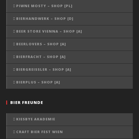
PIWNE MOSTY – SHOP [PL]
BIERHANDWERK – SHOP [D]
BEER STORE VIENNA – SHOP [A]
BEERLOVERS – SHOP [A]
BIERFRACHT – SHOP [A]
BIERGREISSLER – SHOP [A]
BIERPLUS – SHOP [A]
BIER FREUNDE
KIESBYE AKADEMIE
CRAFT BIER FEST WIEN