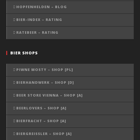
HOPFENHELDEN – BLOG
BIER-INDEX – RATING
RATEBEER – RATING
BIER SHOPS
PIWNE MOSTY – SHOP [PL]
BIERHANDWERK – SHOP [D]
BEER STORE VIENNA – SHOP [A]
BEERLOVERS – SHOP [A]
BIERFRACHT – SHOP [A]
BIERGREISSLER – SHOP [A]