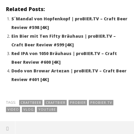
Related Posts:
S´Mandal von Hopfenkopf | proBIER.TV – Craft Beer
Review #598 [4K]
Ein Bier mit Ten Fifty Bräuhaus | proBIER.TV –
Craft Beer Review #599 [4K]
Red IPA von 1050 Bräuhaus | proBIER.TV – Craft
Beer Review #600 [4K]
Dodo von Browar Artezan | proBIER.TV – Craft Beer
Review #601 [4K]
TAGS:
CRAFTBEER
CRAFTBIER
PROBIER
PROBIER.TV
VIDEO
VLOG
YOUTUBE