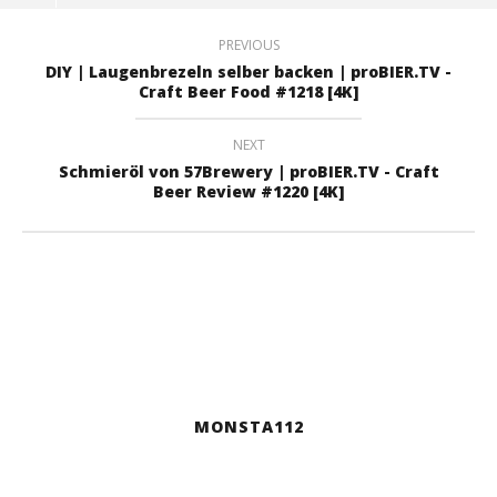
PREVIOUS
DIY | Laugenbrezeln selber backen | proBIER.TV -
Craft Beer Food #1218 [4K]
NEXT
Schmieröl von 57Brewery | proBIER.TV - Craft
Beer Review #1220 [4K]
MONSTA112