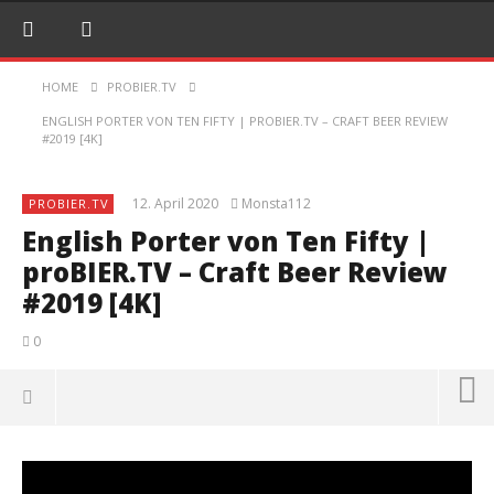
HOME
PROBIER.TV
ENGLISH PORTER VON TEN FIFTY | PROBIER.TV – CRAFT BEER REVIEW
#2019 [4K]
12. April 2020
Monsta112
PROBIER.TV
English Porter von Ten Fifty |
proBIER.TV – Craft Beer Review
#2019 [4K]
0