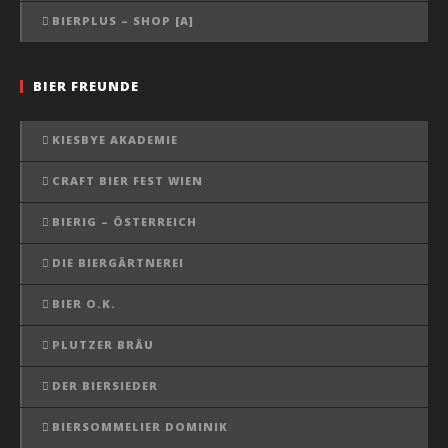
BIERPLUS – SHOP [A]
BIER FREUNDE
KIESBYE AKADEMIE
CRAFT BIER FEST WIEN
BIERIG – ÖSTERREICH
DIE BIERGÄRTNEREI
BIER O.K.
PLUTZER BRÄU
DER BIERSIEDER
BIERSOMMELIER DOMINIK