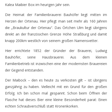
Kalea Maibier Box im heurigen Jahr sein.
In Ulm ist das ganze Jahr Mai – Bauhöfers Maibock
Sch
18.
18.
Die Heimat der Familienbrauerei Bauhöfer liegt mitten im
April
Apr
2016
201
Herzen der Ortenau. Hier pflegt man seit mehr als 160 Jahren
Monsta112
M
die „Braukultur der Ortenau“. Das Örtchen Ulm liegt übrigens
direkt an der französichen Grenze Höhe Straßburg und damit
knapp 200km westlich von seinem großen Namensvetter.
Hier errichtete 1852 der Gründer der Brauerei, Ludwig
Bauhöfer, seine Hausbrauerei. Aus dem kleinen
Familienbetrieb ist inzwischen eine der modernsten Brauereien
der Gegend entstanden.
Der Maibock – den es heute zu verkosten gilt – ist übrigens
ganzjährig zu haben. Vielleicht mit ein Grund für den großen
Erfolg. Ich bin schon mal gespannt. Schon beim Öffnen der
Flasche hat dieses Bier eine kleine Besonderheit parat: Einen
echten Schraubverschluß statt Kronenkorken.