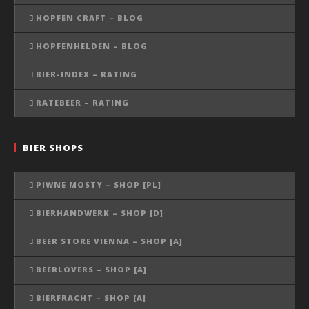
HOPFEN CRAFT – BLOG
HOPFENHELDEN – BLOG
BIER-INDEX – RATING
RATEBEER – RATING
BIER SHOPS
PIWNE MOSTY – SHOP [PL]
BIERHANDWERK – SHOP [D]
BEER STORE VIENNA – SHOP [A]
BEERLOVERS – SHOP [A]
BIERFRACHT – SHOP [A]