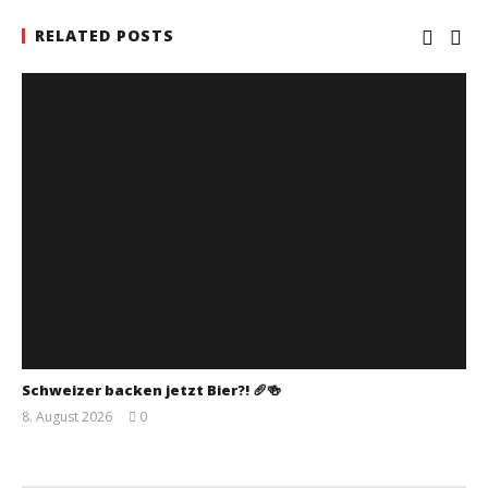
RELATED POSTS
Schweizer backen jetzt Bier?! 🥖🍻
8. August 2026
0
Monsta112