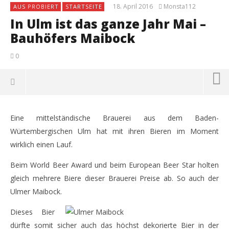
18. April 2016
Monsta112
AUS PROBIERT
STARTSEITE
In Ulm ist das ganze Jahr Mai –
Bauhöfers Maibock
0
Eine mittelständische Brauerei aus dem Baden-
Würtembergischen Ulm hat mit ihren Bieren im Moment
wirklich einen Lauf.
Beim World Beer Award und beim European Beer Star holten
gleich mehrere Biere dieser Brauerei Preise ab. So auch der
Ulmer Maibock.
Dieses Bier
NOW VIEWING
dürfte somit sicher auch das höchst dekorierte Bier in der