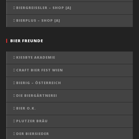
BIERGREISSLER – SHOP [A]
BIERPLUS – SHOP [A]
BIER FREUNDE
KIESBYE AKADEMIE
CRAFT BIER FEST WIEN
BIERIG – ÖSTERREICH
DIE BIERGÄRTNEREI
BIER O.K.
PLUTZER BRÄU
DER BIERSIEDER