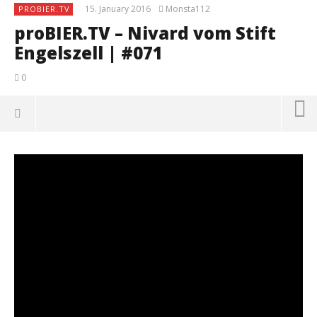
15. January 2016
Monsta112
PROBIER.TV
proBIER.TV – Nivard vom Stift
Engelszell | #071
0
NOW VIEWING