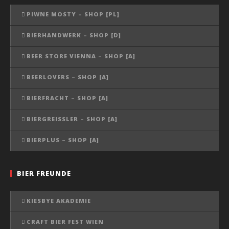
PIWNE MOSTY – SHOP [PL]
BIERHANDWERK – SHOP [D]
BEER STORE VIENNA – SHOP [A]
BEERLOVERS – SHOP [A]
BIERFRACHT – SHOP [A]
BIERGREISSLER – SHOP [A]
BIERPLUS – SHOP [A]
BIER FREUNDE
KIESBYE AKADEMIE
CRAFT BIER FEST WIEN