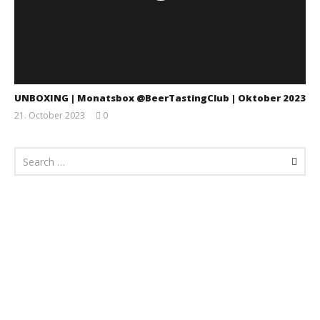
UNBOXING | Monatsbox @BeerTastingClub | Oktober 2023
21. October 2023
0
Monsta112