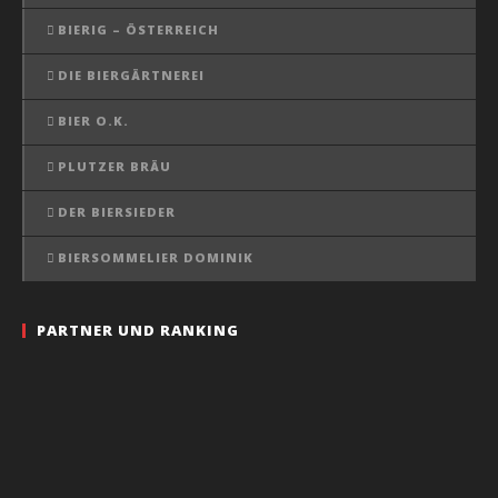
BIERIG – ÖSTERREICH
DIE BIERGÄRTNEREI
BIER O.K.
PLUTZER BRÄU
DER BIERSIEDER
BIERSOMMELIER DOMINIK
PARTNER UND RANKING