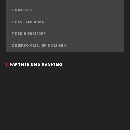
BIER O.K.
PLUTZER BRÄU
DER BIERSIEDER
BIERSOMMELIER DOMINIK
PARTNER UND RANKING