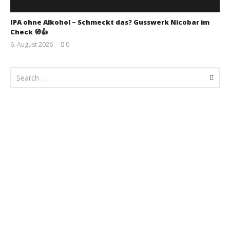
IPA ohne Alkohol – Schmeckt das? Gusswerk Nicobar im
Check 🧭👍
6. August 2026
0
Monsta112