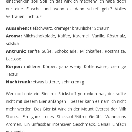
einschenken soll. Soll ich das wirklich machen? Ich habe doch
nur eine Flasche und wenn es dann schief geht? Volles
Vertrauen – ich tus!
Aussehen:
tiefschwarz, cremiger bräunlicher Schaum
Aroma:
Milchschokolade, Kaffee, Karamell, Vanille, Röstmalz,
süßlich
Antrunk:
sanfte Süße, Schokolade, Milchkaffee, Röstmalze,
Lactose
Körper:
mittlerer Körper, ganz wenig Kohlensäure, cremige
Textur
Nachtrunk:
etwas bitterer, sehr cremig
Wer noch nie ein Bier mit Stickstoff getrunken hat, der sollte
nicht mit diesem Bier anfangen – besser kann es nämlich nicht
mehr werden. Das Bier ist wirklich der Mount Everest der Milk
Stouts. Ein ganz tolles Stickstoff/Nitro Gefühl. Wahnsinns
Aromen. Ein unfassbar intensiver Geschmack. Genial! Einfach
nur genial!