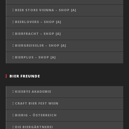
BEER STORE VIENNA – SHOP [A]
BEERLOVERS – SHOP [A]
BIERFRACHT – SHOP [A]
BIERGREISSLER – SHOP [A]
BIERPLUS – SHOP [A]
BIER FREUNDE
KIESBYE AKADEMIE
CRAFT BIER FEST WIEN
BIERIG – ÖSTERREICH
DIE BIERGÄRTNEREI