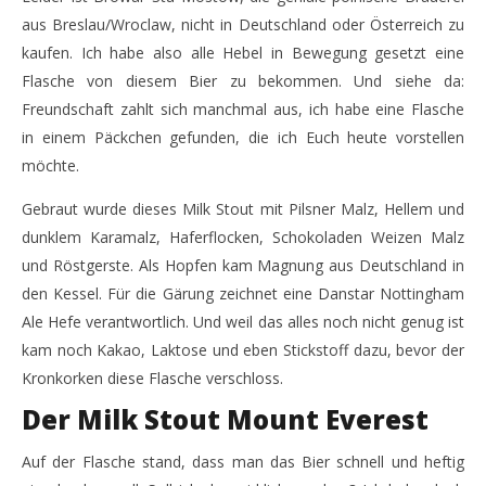
aus Breslau/Wroclaw, nicht in Deutschland oder Österreich zu
NOW VIEWING
kaufen. Ich habe also alle Hebel in Bewegung gesetzt eine
Salamander Oatmeal Chocolate Milk Stout Nitro
IP
Flasche von diesem Bier zu bekommen. Und siehe da:
von Browar Stu Mostow
Ni
Freundschaft zahlt sich manchmal aus, ich habe eine Flasche
16.
16.
in einem Päckchen gefunden, die ich Euch heute vorstellen
March
Mar
2018
201
möchte.
Monsta112
M
Gebraut wurde dieses Milk Stout mit Pilsner Malz, Hellem und
dunklem Karamalz, Haferflocken, Schokoladen Weizen Malz
und Röstgerste. Als Hopfen kam Magnung aus Deutschland in
den Kessel. Für die Gärung zeichnet eine Danstar Nottingham
Ale Hefe verantwortlich. Und weil das alles noch nicht genug ist
kam noch Kakao, Laktose und eben Stickstoff dazu, bevor der
Kronkorken diese Flasche verschloss.
Der Milk Stout Mount Everest
Auf der Flasche stand, dass man das Bier schnell und heftig