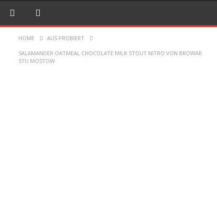
HOME
AUS PROBIERT
SALAMANDER OATMEAL CHOCOLATE MILK STOUT NITRO VON BROWAR
STU MOSTOW