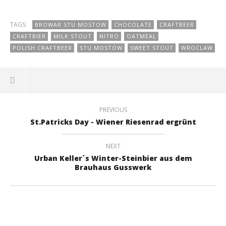
TAGS:
BROWAR STU MOSTOW
CHOCOLATE
CRAFTBEER
CRAFTBIER
MILK STOUT
NITRO
OATMEAL
POLISH CRAFTBEER
STU MOSTÓW
SWEET STOUT
WROCLAW
PREVIOUS
St.Patricks Day - Wiener Riesenrad ergrünt
NEXT
Urban Keller´s Winter-Steinbier aus dem
Brauhaus Gusswerk